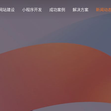
网站建设
小程序开发
成功案例
解决方案
新闻动
创意品牌型网站建设
解决方案
企业品牌高端网站设计
集团上市网站
最新签约
公司介绍
购物
公司
汇款
定制化视觉设计与互动策划方案
集团大企上市公司
Latest signing
致力于互联网品牌建设
实现
Comp
多种
响应式网站建设
芯片半导体网站建设解决方
新能源行业
适应各个终端设备网站
案
案
外贸出口网站
行业新闻
发展历程
企业
网站
外贸进出口网站开发
Industry information
一路走来感谢您的陪伴
创意
Websi
购物商城网站建设解决方案
品牌形象网
购物商城系统开发
零售在线电子商务网站
门户网站建设解决方案
营销型网站