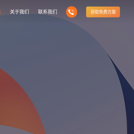
态
关于我们
联系我们
获取免费方案
企业营销型网站建设
我们的产品
营销推广转化获客网站
商城网站
新闻
方式
行业门户网站
建站知识
公司团队
多样化产品总有一个满足你的需求
电子商务化运营
any news
付款方式方便快捷
行业门户网站平台开发
Website building knowledge
我们的团队协作精神
网站建设定制改版
网站建设解决方
政府网站建设解决方案
定制化网站建设改版方案
品牌官网
设计
企业营销网站
网站观点
品牌型网站建设
te Design
营销型网站建力企业公信力
Website viewpoint
站建设解决方案
外贸网站建设解决方案
手机微信网站建设
移动手机互联网站开发
建设解决方案
企业网站建设解决方案