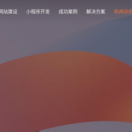
网站建设
小程序开发
成功案例
解决方案
新闻动
创意品牌型网站建设
解决方案
企业品牌高端网站设计
集团上市网站
最新签约
公司介绍
购物
公司
汇款
定制化视觉设计与互动策划方案
集团大企上市公司
Latest signing
致力于互联网品牌建设
实现
Comp
多种
响应式网站建设
芯片半导体网站建设解决方
新能源行业
适应各个终端设备网站
案
案
外贸出口网站
行业新闻
发展历程
企业
网站
外贸进出口网站开发
Industry information
一路走来感谢您的陪伴
创意
Websi
购物商城网站建设解决方案
品牌形象网
购物商城系统开发
零售在线电子商务网站
门户网站建设解决方案
营销型网站