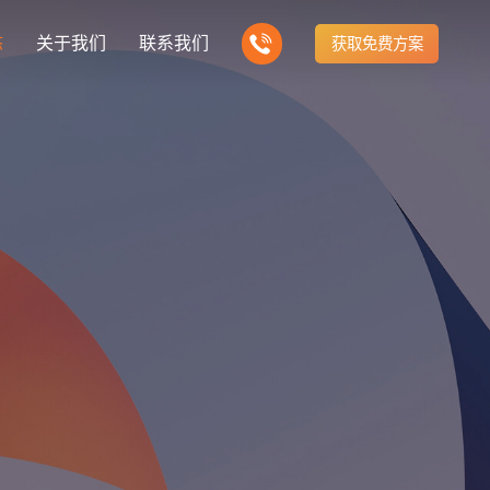
态
关于我们
联系我们
获取免费方案
企业营销型网站建设
我们的产品
营销推广转化获客网站
商城网站
新闻
方式
行业门户网站
建站知识
公司团队
多样化产品总有一个满足你的需求
电子商务化运营
any news
付款方式方便快捷
行业门户网站平台开发
Website building knowledge
我们的团队协作精神
网站建设定制改版
网站建设解决方
政府网站建设解决方案
定制化网站建设改版方案
品牌官网
设计
企业营销网站
网站观点
品牌型网站建设
te Design
营销型网站建力企业公信力
Website viewpoint
站建设解决方案
外贸网站建设解决方案
手机微信网站建设
移动手机互联网站开发
建设解决方案
企业网站建设解决方案