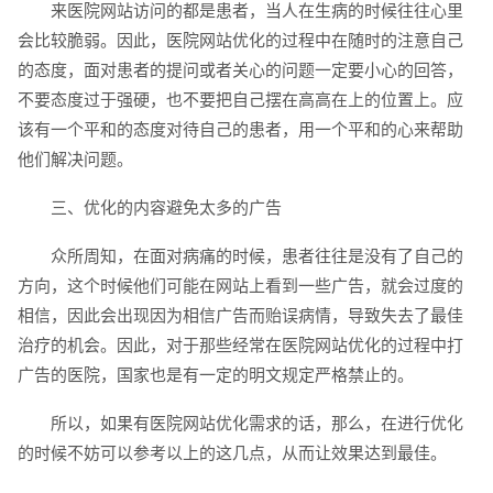
来医院网站访问的都是患者，当人在生病的时候往往心里
会比较脆弱。因此，医院网站优化的过程中在随时的注意自己
的态度，面对患者的提问或者关心的问题一定要小心的回答，
不要态度过于强硬，也不要把自己摆在高高在上的位置上。应
该有一个平和的态度对待自己的患者，用一个平和的心来帮助
他们解决问题。
三、优化的内容避免太多的广告
创意品牌型网站
·
标准企业官网建设
·
外贸网
众所周知，在面对病痛的时候，患者往往是没有了自己的
方向，这个时候他们可能在网站上看到一些广告，就会过度的
相信，因此会出现因为相信广告而贻误病情，导致失去了最佳
治疗的机会。因此，对于那些经常在医院网站优化的过程中打
广告的医院，国家也是有一定的明文规定严格禁止的。
电商及系统平台开发
·
微信小程序开发
·
年度
所以，如果有医院网站优化需求的话，那么，在进行优化
的时候不妨可以参考以上的这几点，从而让效果达到最佳。