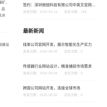
煤矿、
签约：深圳驰锐科技有限公司中英文官网建设
，品
发表日期：2025-03-14 浏览次数：148
先水
最新新闻
微信号
网建设
线束公司官网开发，展示智能化生产实力
发表日期：2026-08-08 浏览次数：0
传感器行业网站设计，精准捕捉市场需求
发表日期：2026-08-08 浏览次数：0
跨国公司网站开发，连接全球市场
发表日期：2026-08-08 浏览次数：0