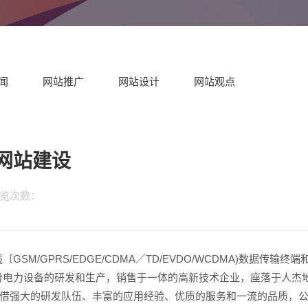
闻
网站推广
网站设计
网站观点
网站建设
请输入
 浏览次数：
M/GPRS/EDGE/CDMA／TD/EVDO/WCDMA)数据传输终端
份电力设备的研发和生产，销售于一体的高新技术企业，座落于人杰
凭借强大的研发队伍、丰富的应用经验、优质的服务和一流的品质，