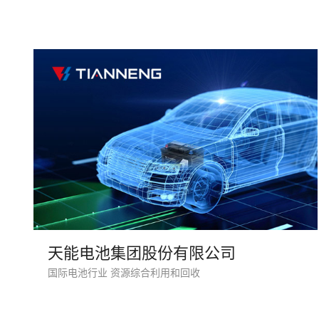
天能电池集团股份有限公司
国际电池行业 资源综合利用和回收