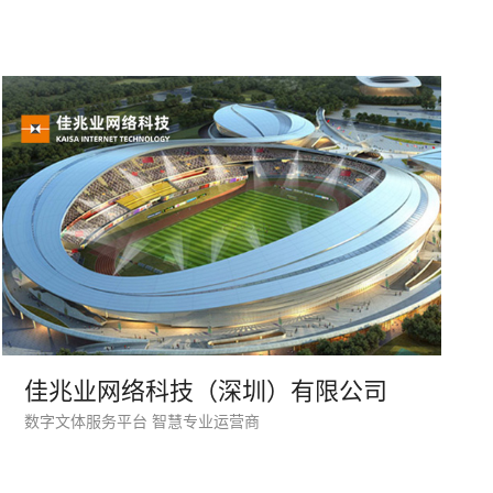
系统平台开发
·
微信小程序开发
·
年度运维服务
佳兆业网络科技（深圳）有限公司
数字文体服务平台 智慧专业运营商