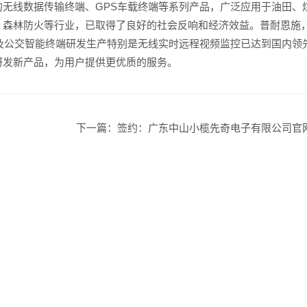
无线数据传输终端、GPS车载终端等系列产品，广泛应用于油田、
，森林防火等行业，已取得了良好的社会反响和经济效益。普耐恩施
及公交智能终端研发生产特别是无线实时远程视频监控已达到国内领
研发新产品，为用户提供更优质的服务。
电话
下一篇：
签约：广东中山小榄先奇电子有限公司官