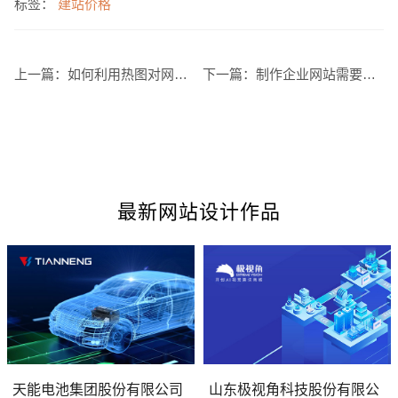
标签：
建站价格
上一篇：
如何利用热图对网站设计进行改进
下一篇：
制作企业网站需要注意哪些事项
您的预算
1万-3万
3万-5万
5万-8万
最新网站设计作品
招标项目
天能电池集团股份有限公司
山东极视角科技股份有限公