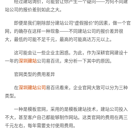
经过建站询价，可能会让你产生一个疑问——为何不同建
站公司的报价差别如此之大。
即便是我们剔除部分建站公司“虚假报价”的因素，做一个官
网，的确存在这样一种现象——不同建站公司的报价差异很
大，最低的可能不足千元，最高的可能高达万元以上。
这可能会让一些企业主困惑。为此，作为深耕官网建设十
一年的
深圳建站
公司易百讯，来分析一下其中的原因。
官网类型的费用差异
在
深圳建站公司
易百讯看来，企业官网大致可以分为三种
类型。
电话
微信号
一种是模板官网，采用的是模板建站技术，建站公司投入
不大，甚至客户自己都能够制作网站。这类官网的费用在两三
千元左右，每年需要支付使用费用。