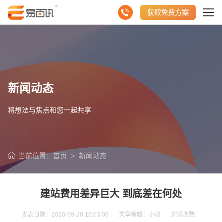
获取免费方案
新闻动态
将想法与焦点和您一起共享
当前位置：
首页
>
新闻动态
建站费用差异巨大 到底差在何处
发表日期：2020-09-28 16:03:00 文章编辑：小易 浏览次数：