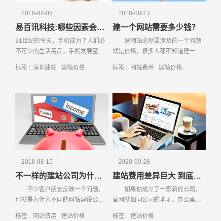
2018-08-05
2018-08-13
易百讯科技:哪些因素会影响建站的价格
建一个网站需要多少钱？
21世纪的今天，手机成为了人们必
建网站必然要涉及的一个问题
不可少的生活用品，手机发展至今
就是价格，很多人都不知道建一个
也可以说逐渐取代了电脑，而且随
网站究竟需要多少钱，尤其是目前
标签 :
深圳建站
建站价格
标签 :
网站费用
建站价格
着时间的推移，手机网站的技术也
网上提供的网站建设价格高低不
请输入您的公司名称
名字
在不断地发展。生活中常常听见很
一，没有统一
多人都说：“出门可以
2018-08-15
2020-09-28
不一样的建站公司为什么建站价格会差很多
建站费用差异巨大 到底差在何处
不少客户朋友反映一个问题，
如果你成立了一家新的公司，
那就是为什么不同的网站建设公司
官网就如同公司的地址、办公桌、
报价为什么会差么多，同样要求对
电脑一样，属于一家组织的基础设
标签 :
网站费用
建站价格
标签 :
建站价格
方做一个企业营销型网站，一个建
施和设备，也是一家公司的必备工