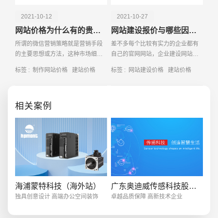
2021-10-12
2021-10-27
网站价格为什么有的贵而有的很便宜
网站建设报价与哪些因素有关
所谓的微信营销策略就是营销手段
差不多每个比较有实力的企业都有
的主要思想或方法，这种市场细分
自己的官网网站，企业建设网站还
的趋势将会给不同性质的客户带来
是非常有必要的。创建网站不仅可
标签 :
制作网站价格
建站价格
标签 :
网站建设价格
建站价格
更好的效果。在微信中，有一些常
以让企业的形象得到宣传，还可以
创意品牌型网站
·
标准企业官网建设
·
外贸网
见的营销策略，有兴趣的朋友不妨
为公司带来更多的订单。
看看下面这篇文章。
相关案例
电商及系统平台开发
·
微信小程序开发
·
年度
海浦蒙特科技（海外站）
广东奥迪威传感科技股份有限公司
独具创意设计 高端办公空间装饰
卓越品质保障 高新技术企业