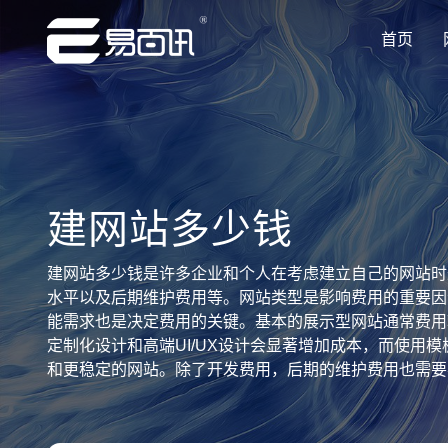
首页
让企业品牌价值更进一步
让企业品牌价值更进一步
让企业品牌价值更进一步
让企业品牌价值更进一步
让企业品牌价值更进一步
专注网站建设行业优质供应商
专注网站建设行业优质供应商
专注网站建设行业优质供应商
专注网站建设行业优质供应商
专注网站建设行业优质供应商
建网站多少钱
建网站多少钱是许多企业和个人在考虑建立自己的网站时
水平以及后期维护费用等。网站类型是影响费用的重要因
能需求也是决定费用的关键。基本的展示型网站通常费用
定制化设计和高端UI/UX设计会显著增加成本，而使
和更稳定的网站。除了开发费用，后期的维护费用也需要
元到20000元之间，而中等复杂度的网站费用则在200
看，建网站的费用是一个动态的、由多种因素综合决定的