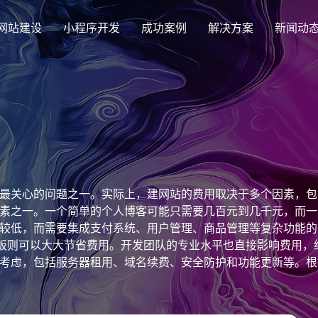
网站建设
小程序开发
成功案例
解决方案
新闻动
创意品牌型网站建设
解决方案
企业品牌高端网站设计
集团上市网站
最新签约
公司介绍
购物
公司
汇款
定制化视觉设计与互动策划方案
集团大企上市公司
Latest signing
致力于互联网品牌建设
实现
Comp
多种
响应式网站建设
最关心的问题之一。实际上，建网站的费用取决于多个因素，包
芯片半导体网站建设解决方
新能源行业
适应各个终端设备网站
素之一。一个简单的个人博客可能只需要几百元到几千元，而一
案
案
较低，而需要集成支付系统、用户管理、商品管理等复杂功能的
外贸出口网站
行业新闻
发展历程
企业
网站
用模板则可以大大节省费用。开发团队的专业水平也直接影响费用
外贸进出口网站开发
Industry information
一路走来感谢您的陪伴
创意
Websi
购物商城网站建设解决方案
品牌形象网
考虑，包括服务器租用、域名续费、安全防护和功能更新等。根据
购物商城系统开发
00元到50000元之间，高端定制网站可能需要50000元以上。
零售在线电子商务网站
数字，企业和个人在决定建站预算时需要综合考虑各方面的需求
门户网站建设解决方案
营销型网站