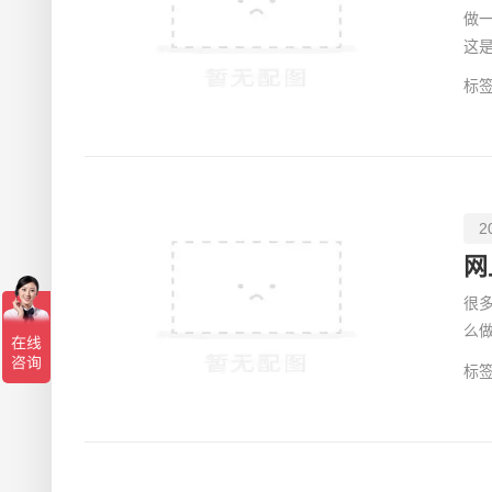
做
这
的
标签
2
网
很
么
在5
标签