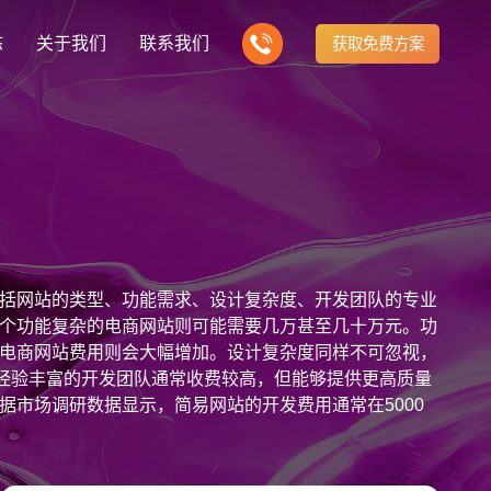
态
关于我们
联系我们
获取免费方案
企业营销型网站建设
我们的产品
营销推广转化获客网站
商城网站
新闻
方式
行业门户网站
建站知识
公司团队
多样化产品总有一个满足你的需求
电子商务化运营
any news
付款方式方便快捷
行业门户网站平台开发
Website building knowledge
我们的团队协作精神
网站建设定制改版
括网站的类型、功能需求、设计复杂度、开发团队的专业
网站建设解决方
政府网站建设解决方案
定制化网站建设改版方案
个功能复杂的电商网站则可能需要几万甚至几十万元。功
电商网站费用则会大幅增加。设计复杂度同样不可忽视，
品牌官网
设计
企业营销网站
网站观点
，经验丰富的开发团队通常收费较高，但能够提供更高质量
品牌型网站建设
te Design
营销型网站建力企业公信力
Website viewpoint
站建设解决方案
外贸网站建设解决方案
市场调研数据显示，简易网站的开发费用通常在5000
手机微信网站建设
具体费用还会根据地域和开发团队的不同有所变化。综合来
移动手机互联网站开发
和市场行情，选择最适合自己的方案。
建设解决方案
企业网站建设解决方案