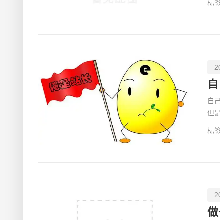
标签
2
自
自
但
可
标签
2