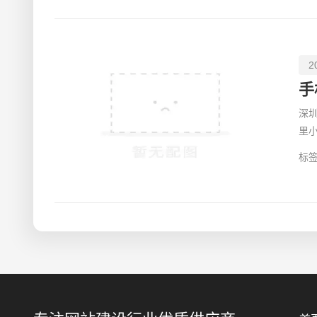
2
手
深
里
钱
标签