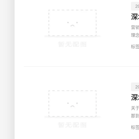
2
深
营
理
业
标签
2
关
那
钱
标签