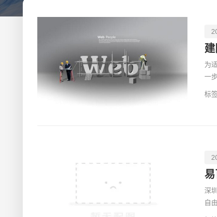
2
建
为
一
户
标签
2
易
深圳
自由调整支配 & 82