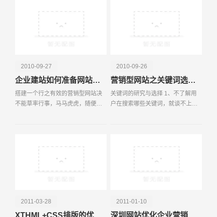
设定了市场营销组合的四
2010-09-27
2010-09-26
企业建站如何准备网站建设资料
营销型网站之关键词选择技巧
搭建一个行之有效的营销型网站决
关键词的研究与选择 1、不了解用
不能草率行事，马马虎虎，随便准
户在搜索哪些关键词，就谈不上合
电话
微信号
备点资料，找一些象征性的图片，
理的关键词布局。很多公司网站首
一揽子塞给专业网站建设公司，过
页目标关键词是网站设计人员想当
个不长时间网站就OK了，这是绝对
然的词或者是公司名称，但是都是
的错误！也许您得知
些根本不会有人搜索
2011-03-28
2011-01-10
XTHML+CSS排版的优势和存在的问题
深圳网站优化企业营销型网站