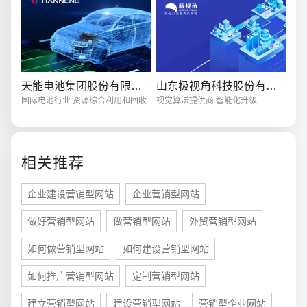
创意品牌型网站
·
标准企业官网建设
·
外贸网
天能电池集团股份有限公司
山东极视角科技股份有限公司
国际电池行业 资源综合利用和回收
视觉算法提供商 智能化升级
相关推荐
电商及系统平台开发
·
微信小程序开发
·
年度
企业建设营销型网站
企业营销型网站
做好营销型网站
做营销型网站
外贸营销型网站
如何做营销型网站
如何建设营销型网站
如何推广营销型网站
定制营销型网站
建立营销型网站
建设营销型网站
营销型企业网站