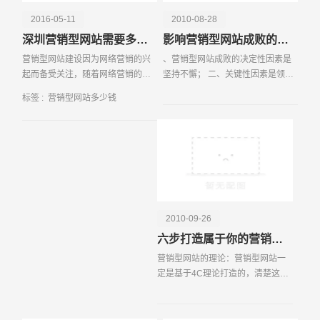
业往往需要进行专业的SEO优化和高质量的内容创作。根
2016-05-11
2010-08-28
据行业数据，专业的SEO优化服务费用通常在每月几千元
深圳营销型网站需要多少钱
影响营销型网站成败的三项主要因素
到上万元不等，而高质量的内容创作费用则根据文章的字数
营销型网站建设因为网络营销的兴
、营销型网站成败的决定性因素是
和质量不同而有所差异，每篇文章的费用可能在几百元到几
起而备受关注，随着网络营销的理
坚持不懈； 二、关键性因素是领导
千元之间。网站的维护和更新也是一项长期的投入。一个营
念深入了解，越来越多的企业选择
对自己的网站建设的认识及重视程
销型网站在上线后仍需要定期进行维护和更新，以确保其安
标签 :
营销型网站多少钱
了加入网络营销，建设自己企业的
度；三、是网站建设服务提供商的
全性和稳定性。根据市场调研，网站的维护费用通常在每年
个性化营销型网站，但有好多企业
技能及专业水平。营销型网站是指
几千元到几万元不等，这取决于网站的规模和复杂程度。选
在做营销型网站费用的
以现代网络营销理念
择不同的服务提供商也会影响到营销型网站的价格。市场上
有许多专业的网站开发公司和自由职业者，他们的收费标准
各不相同。根据相关数据，知名开发公司的报价通常较高，
但能够提供更为专业和全面的服务，而自由职业者的报价相
对较低，但服务质量和稳定性可能会有所差异。营销型网站
请输入您的公司名称
名字
2010-09-26
的价格是由多种因素综合决定的，企业在选择时应根据自身
六步打造属于你的营销型网站
的需求和预算进行综合考虑。通过对市场上相关数据的分
营销型网站的理论：营销型网站一
析，可以看出一个高效的营销型网站的投入不仅仅是一次性
定是基于4C理论打造的，清楚这点
的，而是一个持续的过程，只有不断优化和更新，才能真正
很重要。所谓4C理论，是由美国营
发挥其营销价值。
销专家劳特朋教授在1990年提出
的，它以消费者需求为导向，重新