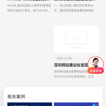
XHTML是目前国际上倡导的营销型
一、知己知彼1 确定你的竞争对
网站尺度设计语言，由于XHTML网
手，通过各种渠道收集同类网站的
站设计语言具有的基本特点，这种
情报（每日流量，Alexa排名，网站
xhtml+css模式的网站设计具有一定
内容规模，在搜索引擎收录表现，
的上风，不外目前在网站建设应用
关键词排名等等）2 根据已有条件
中xhtml+css模式也存在
（技术，资金，人员）
2011-12-26
深圳网站建设标准型和营销型的区别
深圳网站建设按照网站的类型性质
可以分为企业标准型网站，企业营
销型网站，行业门户型，国际商务
型，品牌形象型，购物商城型。那
为什么一个网站要分为这么多的类
相关案例
型呢?大家都是知道的