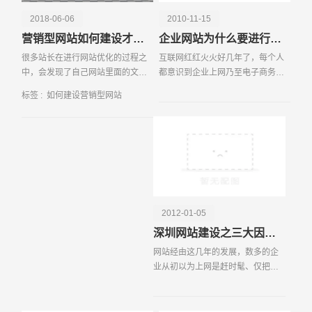
更新，提高网站在搜索引擎中的排名，增加自然流量。营销
2018-06-06
2010-11-15
型网站还需要集成多种互动功能，如在线客服、留言板和社
营销型网站如何建设才能提高吸引力
企业网站为什么要进行网站推广
交媒体分享按钮等，增强用户的参与感和互动性。数据分析
很多站长在进行网站优化的过程之
互联网红红火火好几年了，每个人
工具的嵌入也是必不可少的，通过Google Analytics等工
中，会发现了自己网站里面的文章
都意识到企业上网乃至电子商务、
具，实时监测网站流量、用户行为和转化率，及时调整营销
要不就是直接收录不进去，要不就
网络营销的重要性。 那么如何
策略。移动端的优化也是建设营销型网站的重要环节，确保
标签 :
如何建设营销型网站
是收录了但是没过几天就被删除
建设一个好的网站呢？一个好网站
网站在各种设备上都能有良好的展示效果和用户体验。建设
了，这也让站长们百思不得其解，
的标准是什么？ 安全性原则
一个成功的营销型网站需要多方面的综合考虑，通过精心设
不知道到底是什么原因导
——通过采用加密、
计和不断优化，才能真正实现吸引客户和提升转化率的目
请输入您的公司名称
名字
标。
2012-01-05
深圳网站建设之三大因素决定企业营销型网站
网站经由这几年的发展，数多的企
业从初以为上网是赶时髦、仅把企
业网站视为网上是一个名片到开始
仔细推敲如何建设一个企业营销型
网站，如何进行网站策划、网站建