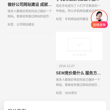
做好公司网站建设 成就企业销售传奇
现在手机成为了人们不可离身的一
件物品，所以手机网站建设比起一
很多人都很好奇如何自己做好一个
般pc网站建设更值得重视，那么在
网站。我曾经有做过网站的经历，
标签 :
手机网站如何建设
手机网站建设中到底需要注意哪些
所以对如何建设网站方面有独特的
标签 :
公司网站建设
事情，才能
见解以及以前经验，这些能对你产
生帮助很好
2016-12-27
SEM竞价是什么 服务方式有哪些
创意品牌型网站
·
标准企业官网建设
·
外贸网
很多人都很好奇如何自己做好一个
网站。我曾经有做过网站的经历，
所以对如何建设网站方面有独特的
标签 :
SEM竞价
见解以及以前经验，这些能对你产
生帮助很好的帮助，网站建设并不
是一件困难的事情，只