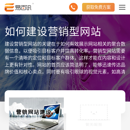
获取免费方案
如何建设营销型网站
建设营销型网站的关键在于如何有效展示网站相关的聚合数
据信息，以便吸引目标客户并提高转化率。营销型网站需要
有一个清晰的定位和目标客户群体，这样才能在内容和设计
上更有针对性。网站的首页应该简洁明了，能够迅速传达品
牌价值和核心卖点，同时要有吸引眼球的视觉元素，如高清
图片、视频和动态效果等。为了更好地展示聚合数据信息，
可以在首页设置数据展示模块，通过图表、统计数据和用户
评价等形式，直观地展示产品或服务的优势和市场表现。网
站的导航结构应当简洁明了，方便用户快速找到所需信息，
避免冗长的层级结构。内页设计方面，要注重内容的可读性
和信息的层次化，通过标题、子标题和段落分隔，使用户能
够快速浏览和理解关键信息。SEO优化也是建设营销型网
站的重点之一，通过关键词的合理布局和高质量内容的持续