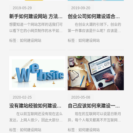
2019-05-29
2019-09-20
新手如何建设网站 方法有哪些
创业公司如何建设适合自己的网站
想要知道一个网站怎样的话我们可
在创业大潮的引领下，创业的
以看下它的小网页制作的水平如
第一件事应该是什么呢？应该是打
何，如果是优质的网页设计会自动
响自己的品牌，增加客户！这个道
标签 :
如何建设网站
标签 :
如何建设网站
吸引用户来观察体验。如果没有推
理大家都明白，但是不知道如何实
广，企业网站将通过口碑传播。
施。其实，
请输入您的公司名称
名字
2020-02-25
2020-05-08
没有建站经验如何建设网站
自己应该如何来建设一个网站
在以前互联网还没有现在这么
现在的互联网可以说是日新月
发达，上网人很少，因此大部分企
异，每个人每天都离不开互联网。
业都是在做线下推广，而现如今互
对网络有一点认识的人都希望自己
标签 :
如何建设网站
标签 :
如何建设网站
联网高速发达，使得全球用户主要
建设网站，想要在互联网上有自己