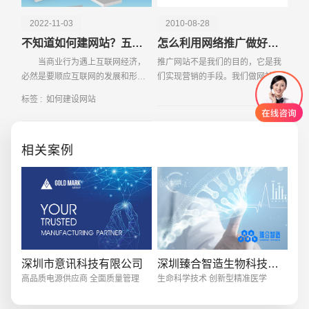
2022-11-03
2010-08-28
不知道如何建网站？五个步骤教会你！
怎么利用网络推广做好产品营销
当商业行为遇上互联网经济，
推广网站不是我们的目的，它是我
必然是要顺应互联网的发展和形
们实现营销的手段。我们做网站推
式。那么，对于企业也会是一样，
广的目的是把我们的产品销售出
标签 :
如何建设网站
企业想要借助互联网发展自身经
去，从而获利。那么，如何通过做
济，就要建立网
好推广网站来销售我们的产品达到
我们的目的呢?在创建和
相关案例
创意品牌型网站
·
标准企业官网建设
·
外贸网
深圳市意讯科技有限公司
深圳臻合智造生物科技有限公司
高品质电源供应商 全面质量管理
生命科学技术 创新型精准医学