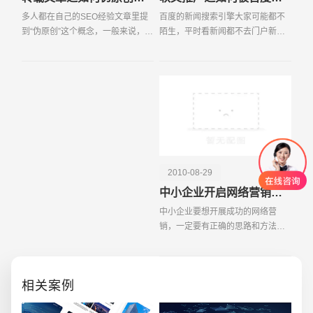
多人都在自己的SEO经验文章里提
百度的新闻搜索引擎大家可能都不
到“伪原创”这个概念，一般来说，无
陌生，平时看新闻都不去门户新闻
非是改改标题之类的小技巧，但怎
频道，一般是先关注百度风云榜近
么改才能让搜索引擎认为是新原创
有什么热门事件，然后直接去百度
文章，这里面可是有些门道的哦。
新闻里搜索。或者特定的每天会关
今天就给大家来聊
注一些人物或公司的新
2010-08-29
中小企业开启网络营销大门的金钥匙
中小企业要想开展成功的网络营
销，一定要有正确的思路和方法。
对于网络营销来说，效果为王。如
何利用少的时间、人力和投入，实
现较大的营销效果往往是企业为关
相关案例
注的问题。要实现这一目