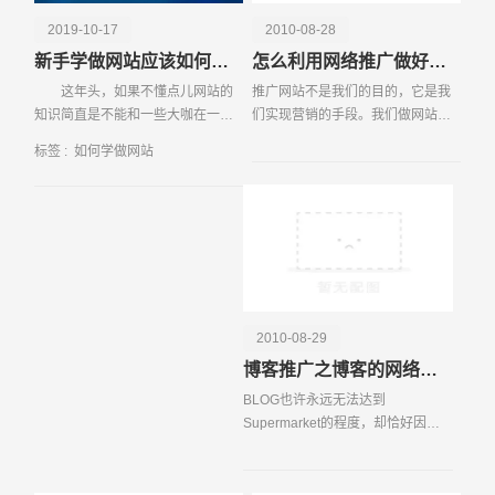
2019-10-17
2010-08-28
新手学做网站应该如何下手 这些问题要知晓
怎么利用网络推广做好产品营销
这年头，如果不懂点儿网站的
推广网站不是我们的目的，它是我
知识简直是不能和一些大咖在一个
们实现营销的手段。我们做网站推
桌子上说话。因此，许多人都愿意
广的目的是把我们的产品销售出
标签 :
如何学做网站
通过学点程序让自己更懂一些。而
去，从而获利。那么，如何通过做
学程序的新
好推广网站来销售我们的产品达到
我们的目的呢?在创建和
请输入您的公司名称
名字
2010-08-29
博客推广之博客的网络营销法则
BLOG也许永远无法达到
Supermarket的程度，却恰好因此
避免陷入多而杂的尴尬，然而此时
又有个问题出现——如何营销？
BLOG需要营销么？很多人对此嗤之