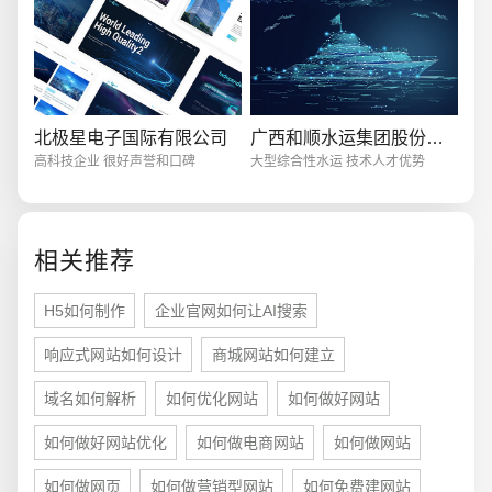
创意品牌型网站
·
标准企业官网建设
·
外贸网
北极星电子国际有限公司
广西和顺水运集团股份有限公司
高科技企业 很好声誉和口碑
大型综合性水运 技术人才优势
电商及系统平台开发
·
微信小程序开发
·
年度
相关推荐
H5如何制作
企业官网如何让AI搜索
响应式网站如何设计
商城网站如何建立
域名如何解析
如何优化网站
如何做好网站
如何做好网站优化
如何做电商网站
如何做网站
如何做网页
如何做营销型网站
如何免费建网站