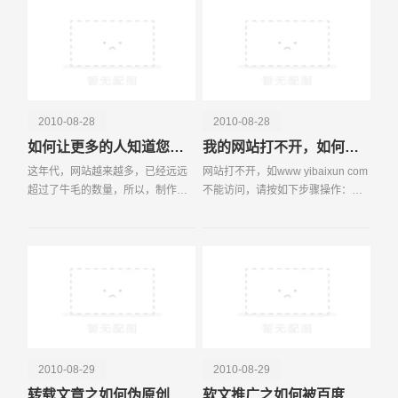
以鼻！有人说BLOG本来就是个
Brain
2010-08-28
2010-08-28
如何让更多的人知道您的网站
我的网站打不开，如何处理?
电话
微信号
这年代，网站越来越多，已经远远
网站打不开，如www yibaixun com
超过了牛毛的数量，所以，制作网
不能访问，请按如下步骤操作：
站，越来越易;推广网站，越来越
一、 ping www yibaixun com
难。近日，常有许多网友求助，在
如果ping不通，那么是域名解析没
这里列出一
有生效或者解析有误。如果是解析
没有生效，那么请等
2010-08-29
2010-08-29
转载文章之如何伪原创处理？
软文推广之如何被百度新闻收录