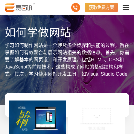
获取免费方案
如何学做网站
学习如何制作网站是一个涉及多个步骤和技能的过程，旨在
掌握如何有效聚合与展示网站相关的数据信息。首先，你需
要了解基本的网页设计和开发原理，包括HTML、CSS和
JavaScript等前端技术，这些构成了网站的基础结构和样
式。其次，学习使用网站开发工具，如Visual Studio Code
或Adobe Dreamweaver，它们能帮助你更高效地编写和管
理代码。同时，掌握响应式设计原则，确保你的网站能在不
同设备和屏幕尺寸上良好显示。此外，了解SEO（搜索引
擎优化）策略也很重要，它能帮助你的网站在搜索引擎中获
得更好的排名。最后，实践是关键，通过不断尝试和修改，
你将逐渐掌握如何制作一个功能完善、用户友好的网站。总
之，学习做网站需要时间和耐心，但随着技能的积累，你将
能够创造出令人印象深刻的在线平台。