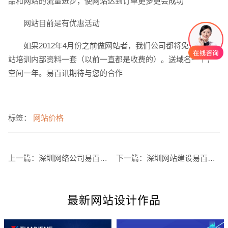
品和网站的流量进步，使网站达到订单更多更会成功
网站目前是有优惠活动
如果2012年4月份之前做网站者，我们公司都将免费送您网
站培训内部资料一套（以前一直都是收费的）。送域名一个，
空间一年。易百讯期待与您的合作
创意品牌型网站
·
标准企业官网建设
·
外贸网
标签：
网站价格
上一篇：
深圳网络公司易百讯培训网站上线运营后外链接建设知识
下一篇：
深圳网站建设易百讯科技公司祝大家在新的一年里步步为赢
电商及系统平台开发
·
微信小程序开发
·
年度
最新网站设计作品