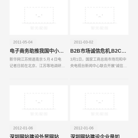
增加总体利润，本文从
电话
微信号
2011-05-04
2011-03-02
电子商务助推我国中小企业转型升级
B2B市场诚信危机,B2C市场潜力巨大
新华网江苏频道南京５月４日电
3月1日，国家工商总局市场司和中
记者日前在北京、江苏等地调研发
央电视台新闻中心联合开展“诚信网
现，电子商务以其低廉的交易成
购”系列活动，全国电子商务企业代
本、简化的贸易流程、不受时空限
表一同出席了诚信网购”系列活动启
制的经营方式，推动着我国中小企
动仪式。诚信的价值，来自降低机
业新一轮转型升级，使其
会成本的考量。
2012-01-06
2012-01-06
深圳网站建设外贸网站的功能
深圳网站建设企业是如何通过网络赚钱的