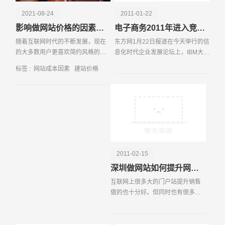
项目在预算范围内高效推进。
2021-08-24
2011-01-22
影响做网站价格的因素有哪些
电子商务2011年进入竞争时代 云计算助品牌商降成本
随着互联网时代的不断发展，现在
东方网1月22日报道在今天举行的信
的大多数用户更喜欢简约风格的网
息化时代企业发展论坛上，IBM大中
站建设设计，简约大气的网站设计
华区电子商务解决方案研发总监兼
标签 :
网站成本因素
建站价格
风格也慢慢变成企业进行网站设计
华东研发中心总经理崔峰表示，
的主流设计。我们就拿网站导航来
2011年，电子商务将进入火热的竞
说，简洁明了的导航，
争时代。 崔峰
请输入您的公司名称
名字
2011-02-15
深圳做网站如何提升网站销售策略
互联网上很多大的门户站提升销售
做的也十分好。但同时也有很多站
长不了解提升销售的概念，在流量
和转化率比较稳定的情况下，运用
提升销售能在几乎零成本的情况下