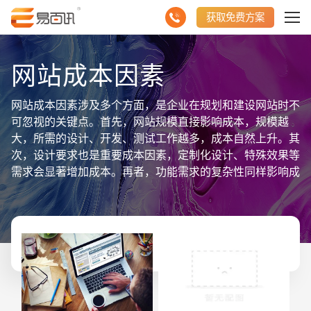
获取免费方案
网站成本因素
网站成本因素涉及多个方面，是企业在规划和建设网站时不
可忽视的关键点。首先，网站规模直接影响成本，规模越
大，所需的设计、开发、测试工作越多，成本自然上升。其
次，设计要求也是重要成本因素，定制化设计、特殊效果等
需求会显著增加成本。再者，功能需求的复杂性同样影响成
本，如电商系统、会员系统等复杂功能的开发需要更多资
源。 此外，技术要求也是成本考量的一部分，新技术或复
杂技术的应用会提高开发难度和成本。同时，团队规模和人
员成本也是不可忽视的因素，大型项目可能需要组建更专业
的团队。 在聚合数据信息方面，网站的成本管理应充分利
用各种分析工具，如访问量统计、用户行为分析等，以数据
为驱动，优化资源配置，控制成本同时提升网站效果。综上
所述，企业在规划网站时，应全面考虑这些成本因素，确保