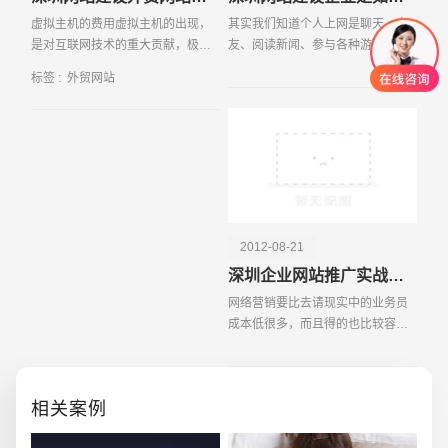
虚拟主机的费用虚拟主机的出现，
其实我们知道个人上网是聊天、交
是对互联网技术的重大贡献，极大
友、阅读新闻、参与各种游戏或旅
地降低了主机企业用户的成本。由
行前了解目的地的情况及预订，而
标签 :
外贸网站
于多台虚拟主机共享一台真实主机
企业上网的目的是：以较快的方式
的资源，每个企业用户承受的硬件
发布各类信息，以低的成本寻求商
费用、网络维护费用、
贸机会、销售产品，以
2012-08-21
创意品牌型网站
·
标准企业官网建设
·
外贸网
深圳企业网站推广实战的技巧
网络营销要比去请现实中的业务员
成本低很多，而且得的也比较容
易，如果想要产品在网络上获得订
单，那么你要对你网站的认真的去
推广和维护，推广和维护分为二种
相关案例
，一种是收费方式推
电商及系统平台开发
·
微信小程序开发
·
年度