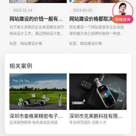
2022-11-14
2023-02-02
网站建设的价钱一般有哪些影响因素
网站建设价格都取决于哪些因素
对于绝大多数的企业来说都会进行
现在建设一个网站是很多企业会选
网站设计工作，通过网站设计就能
择的展示自己品牌形象的一种途
够使企业的核心竞争力得到提升，
径，但是市面上网站建设的价格有
标签 :
网站建设价格
标签 :
网站建设价格
而且还能够为企业进行一下宣传，
很多，如何建设网站能够更好的达
对于一些想要进行网站设计的企业
到自己的目的，并且有效的节约成
来说，在进行网站设计
本是很多企业需要考虑的
相关案例
创意品牌型网站
·
标准企业官网建设
·
外贸网
深圳市泰格莱精密电子有限公司
深圳市克莱鹏科技有限公司
电商及系统平台开发
·
微信小程序开发
·
年度
区块链物联网 有机食品区块链
专业研究团队 创新人才