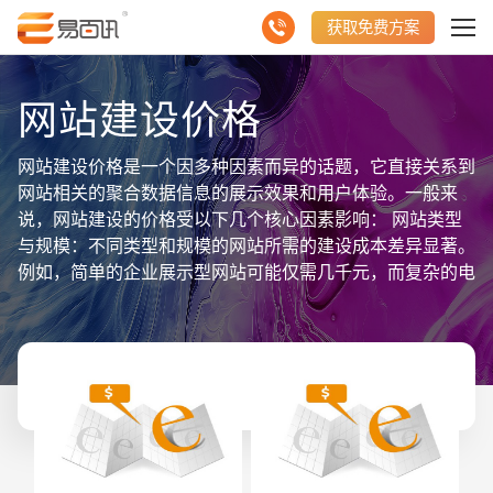
获取免费方案
网站建设价格
网站建设价格是一个因多种因素而异的话题，它直接关系到
网站相关的聚合数据信息的展示效果和用户体验。一般来
说，网站建设的价格受以下几个核心因素影响： 网站类型
与规模：不同类型和规模的网站所需的建设成本差异显著。
例如，简单的企业展示型网站可能仅需几千元，而复杂的电
商平台或定制开发的高级网站则可能高达数万元甚至更多。
设计与开发复杂度：网站的设计风格、交互功能以及技术实
现难度都会直接影响价格。定制化设计和高级功能开发通常
意味着更高的成本投入。 域名与服务器：选择不同级别的
域名和服务器也会对总价格产生影响。优质域名和高性能服
务器的费用通常较高，但能为网站提供更好的稳定性和安全
性。 后期维护与升级：网站的建设并非一次性投入，后期
的维护和升级同样需要费用支出。这些费用根据维护内容和