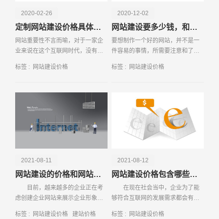
升级频率的不同而有所差异。 综上所述，网站建设价格是
2020-02-26
2020-12-02
一个综合考虑多种因素的结果。为了准确估算您的网站建设
定制网站建设价格具体是多少？
网站建设要多少钱，和哪些因素有关
预算，建议您明确网站需求、选择专业服务商并进行详细咨
网站重要性不言而喻，对于一家企
要想制作一个好的网站，并不是一
询。同时，也请注意比较不同服务商的报价和服务质量，以
业来说在这个互联网时代，没有网
件容易的事情，所需要注意和了解
确保您获得性价比最高的网站建设方案。
站有可能就会被时代所淘汰。目前
的事情是非常多的。尤其是在目前
标签 :
网站建设价格
标签 :
网站建设价格
国内外企业是纷纷加快了，企业网
网站普及化的今天，有更多的人们
站建设进度。一般来说找专业建站
需要做网站了，那么在实践当中究
公司，他们是会给客户
竟要怎么做网站。
请输入您的公司名称
名字
2021-08-11
2021-08-12
网站建设的价格和网站类型息息相关
网站建设价格包含哪些成本费用
目前，越来越多的企业正在考
在现在社会当中，企业为了能
虑创建企业网站来展示企业形象，
够符合互联网的发展需求都会有自
建立电子商务网站平台来拓宽业务
己的网站，但是也有一部分中小企
标签 :
网站建设价格
建站价格
标签 :
网站建设价格
渠道，或者建立企业内部网来帮助
业是没有进行网站建设的，对于网