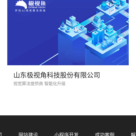
山东极视角科技股份有限公司
视觉算法提供商 智能化升级
您的
页
网站建设
小程序开发
成功案例
解