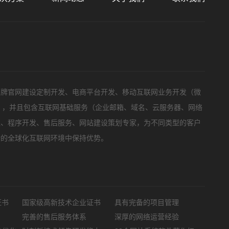
标项目
品牌官网建设定制开发、电商平台开发、移动互联网业务开发（微
等），并且包含互联网基础服务（企业邮箱、域名、云服务器、网络
队、程序开发、售后服务、网站建设策划专家，为不同类型的客户
新的全球化互联网环境中保持优势。
证书
国家级高新技术企业证书
具有完备的项目管理
完善的售后服务体系
深厚的网络运营经验