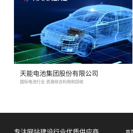
天能电池集团股份有限公司
国际电池行业 资源综合利用和回收
专注网站建设行业优质供应商
首