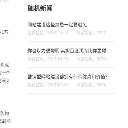
随机新闻
网站建设这些禁忌一定要避免
1万
发表日期：2016-11-18 浏览次数：7277
你自以为很聪明 其实百度词库比你更聪明！
发表日期：2017-01-21 浏览次数：9276
际构成
座机
每一个
0755-8296850
营销型网站建设都拥有什么优势和价值？
的设计
发表日期：2017-02-20 浏览次数：8834
手机
133 1698 969
的购物
负载能