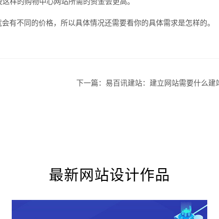
设这样的购物中心网站所需的资金会更高。
会有不同的价格，所以具体情况还需要看你的具体需求是怎样的。
创意品
下一篇：
易百讯建站：建立网站需要什么建
电商及
最新网站设计作品