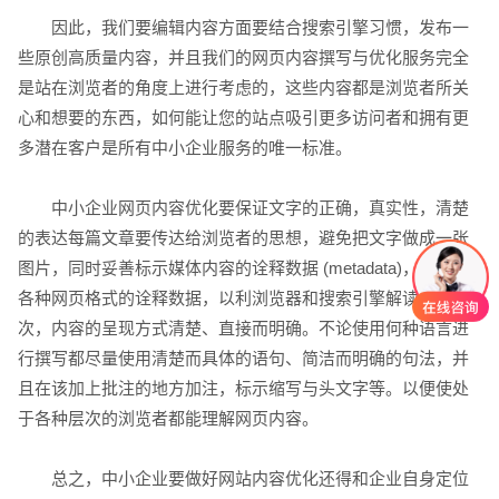
因此，我们要编辑内容方面要结合搜索引擎习惯，发布一
些原创高质量内容，并且我们的网页内容撰写与优化服务完全
是站在浏览者的角度上进行考虑的，这些内容都是浏览者所关
心和想要的东西，如何能让您的站点吸引更多访问者和拥有更
多潜在客户是所有中小企业服务的唯一标准。
中小企业网页内容优化要保证文字的正确，真实性，清楚
的表达每篇文章要传达给浏览者的思想，避免把文字做成一张
图片，同时妥善标示媒体内容的诠释数据 (metadata)，加注了
各种网页格式的诠释数据，以利浏览器和搜索引擎解读。其
次，内容的呈现方式清楚、直接而明确。不论使用何种语言进
行撰写都尽量使用清楚而具体的语句、简洁而明确的句法，并
且在该加上批注的地方加注，标示缩写与头文字等。以便使处
于各种层次的浏览者都能理解网页内容。
创意品牌型网站
·
标准企业官网建设
·
外贸网
总之，中小企业要做好网站内容优化还得和企业自身定位