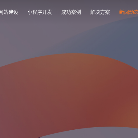
网站建设
小程序开发
成功案例
解决方案
新闻动
创意品牌型网站建设
解决方案
企业品牌高端网站设计
集团上市网站
最新签约
公司介绍
购物
公司
汇款
定制化视觉设计与互动策划方案
集团大企上市公司
Latest signing
致力于互联网品牌建设
实现
Comp
多种
响应式网站建设
芯片半导体网站建设解决方
新能源行业
适应各个终端设备网站
案
案
外贸出口网站
行业新闻
发展历程
企业
网站
外贸进出口网站开发
Industry information
一路走来感谢您的陪伴
创意
Websi
购物商城网站建设解决方案
品牌形象网
购物商城系统开发
零售在线电子商务网站
门户网站建设解决方案
营销型网站