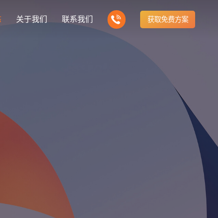
态
关于我们
联系我们
获取免费方案
企业营销型网站建设
我们的产品
营销推广转化获客网站
商城网站
新闻
方式
行业门户网站
建站知识
公司团队
多样化产品总有一个满足你的需求
电子商务化运营
any news
付款方式方便快捷
行业门户网站平台开发
Website building knowledge
我们的团队协作精神
网站建设定制改版
网站建设解决方
政府网站建设解决方案
定制化网站建设改版方案
品牌官网
设计
企业营销网站
网站观点
品牌型网站建设
te Design
营销型网站建力企业公信力
Website viewpoint
站建设解决方案
外贸网站建设解决方案
手机微信网站建设
移动手机互联网站开发
建设解决方案
企业网站建设解决方案