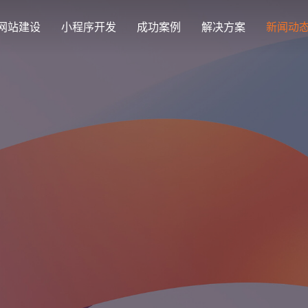
网站建设
小程序开发
成功案例
解决方案
新闻动
创意品牌型网站建设
解决方案
企业品牌高端网站设计
集团上市网站
最新签约
公司介绍
购物
公司
汇款
定制化视觉设计与互动策划方案
集团大企上市公司
Latest signing
致力于互联网品牌建设
实现
Comp
多种
响应式网站建设
芯片半导体网站建设解决方
新能源行业
适应各个终端设备网站
案
案
外贸出口网站
行业新闻
发展历程
企业
网站
外贸进出口网站开发
Industry information
一路走来感谢您的陪伴
创意
Websi
购物商城网站建设解决方案
品牌形象网
购物商城系统开发
零售在线电子商务网站
门户网站建设解决方案
营销型网站