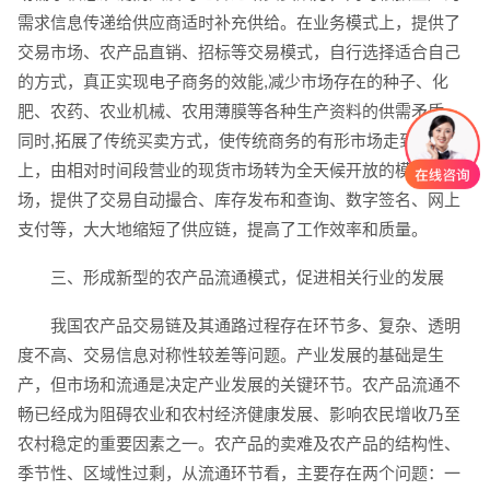
需求信息传递给供应商适时补充供给。在业务模式上，提供了
交易市场、农产品直销、招标等交易模式，自行选择适合自己
的方式，真正实现电子商务的效能,减少市场存在的种子、化
肥、农药、农业机械、农用薄膜等各种生产资料的供需矛盾。
同时,拓展了传统买卖方式，使传统商务的有形市场走到了网
上，由相对时间段营业的现货市场转为全天候开放的模拟市
场，提供了交易自动撮合、库存发布和查询、数字签名、网上
支付等，大大地缩短了供应链，提高了工作效率和质量。
三、形成新型的农产品流通模式，促进相关行业的发展
我国农产品交易链及其通路过程存在环节多、复杂、透明
度不高、交易信息对称性较差等问题。产业发展的基础是生
产，但市场和流通是决定产业发展的关键环节。农产品流通不
畅已经成为阻碍农业和农村经济健康发展、影响农民增收乃至
农村稳定的重要因素之一。农产品的卖难及农产品的结构性、
季节性、区域性过剩，从流通环节看，主要存在两个问题：一
创意品牌型网站
·
标准企业官网建设
·
外贸网