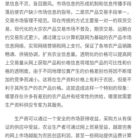
是信息不灵，盲目跟风。市场信息的形成机制和信息传播手段
落后使农户缺少市场信息的指导。二是农产品交易手段单一，
交易市场管理不规范。现在传统的方式主要是一对一的现货交
易，现代化的大宗农产品交易市场不普及，期货交易、远期合
约交易形式更少。通过建立以计算机联网为基础的农产品市场
信息网络，实现网络营销和网上支付。保证了各地农产品销路
畅通、供销协调，扩充农业信息量。透明化的价格可以提高网
上交易量从网上获取产品和价格信息将增加产品的可比性和价
电商及系统平台开发
·
微信小程序开发
·
年度
格的透明度。由于不同地理位置产生的价格差别也将因不断增
加的竞争而减小。这将在生产资料价格上有利于农民，但是不
利于其所生产的农产品价格。这就造成这样一个特别的现象：
哪里存在许多有差别的农产品并有经常性的供给，哪里就需要
生产资料供应专家为其服务。
生产商可以通过一个安全的市场获得收益，采购方从有保
证的供应中受益，农业生产者可通过网上贸易受益，越是完善
的网上市场越能为农民创造利润，甚至一些网站提供运费计算