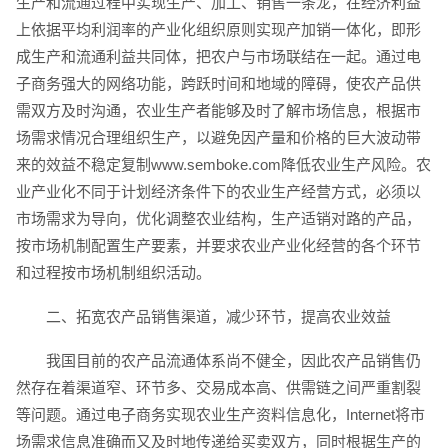
生产和流通过程中实现生产、加工、销售一条龙，在经济利益
上依据平均利润率的产业化组织原则实现产加销一体化，即形
成生产和流通利益共同体，把农户与市场联结在一起。通过电
子商务强大的网络功能，跨跃时间和地域的障碍，使农产品供
需双方及时沟通，农业生产者能够及时了解市场信息，根据市
场需求情况合理组织生产，以避免因产量和价格的巨大波动带
来的效益不稳定复制www.semboke.com降低农业生产风险。农
业产业化不同于计划经济条件下的农业生产经营方式，必须以
市场需求为导向，优化调整农业结构，生产适销对路的产品，
按市场机制配置生产要素，并要求农业产业化经营的各个环节
和过程按市场机制组织活动。
二、拓宽农产品销售渠道，减少环节，提高农业效益
我国目前的农产品流通体系尚不健全，因此农产品销售仍
然存在着渠道窄、环节多、交易成本高、供需链之间严重割裂
等问题。通过电子商务实现农业生产资料信息化，Internet将市
场需求信息准确而又及时地传递给买卖双方，同时根据生产的