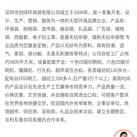
深圳市创绿环保袋有限公司成立于2008年，是一家集开发、设
计、生产、营销、服务为一体的大型环保品牌企业，产品有：
环保袋、购物袋、宣传袋、展会袋、礼品袋、广告袋、储物
袋、西服套、电子防尘罩、复膜无纺布袋、镭射无纺布袋等,专
业品质为您量身定做；产品以无纺布为原料，具有防潮、透
气、柔韧、易分解、无毒无刺激性等特点；公司自有工厂占地
电话
微信号
约3600平方米，设备配套齐全：十色凹版印刷机、六色凹版印
刷机、腹膜机、打孔机、超声波压合机、各类缝纫机130多台，
配有丝印印刷工、缝纫工200多人,日产量3万个以上；美观时尚
的产品设计及先进生产工艺赢得市场竞争力，产品质量一流、
价格优惠、交货快捷，并且拥有自营进出口权，可按客户要求
在世界各地快捷交货，欢迎国内外各地客商、企事业单位、商
场超市、供应商、采购商、礼品业前来洽谈，建立长期稳定、
互利互惠共同发展的合作关系。