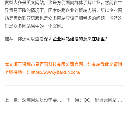
贸型大多是英文网站，这是方便面向群体了解企业，然而在世
界贸易下降的情况下，国家鼓励企业外贸转内销，所以企业网
站是否做到双语版也是众多网站应该仔细考虑的问题。当然这
只是众多网站当中的一个案例。
创意品牌型网站
·
标准企业官网建设
·
外贸网
推荐：你还可以查看
深圳企业网站建设的意义在哪里？
本文源于
深圳市易百讯科技有限公司
官网，如有转载此文请附
上链接地址：
https://www.yibaixun.com/
电商及系统平台开发
·
微信小程序开发
·
年度
上一篇：
深圳网站建设需要的是学习和总结经验
下一篇：
QQ一键登录网站 QQ一键注册会员 QQ登录功能完全开放