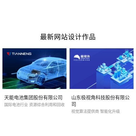
创意品牌型网站
·
标准企业官网建设
·
外贸网
最新网站设计作品
电商及系统平台开发
·
微信小程序开发
·
年度
天能电池集团股份有限公司
山东极视角科技股份有限公
司
国际电池行业 资源综合利用和回收
视觉算法提供商 智能化升级
您的预算
1万-3万
3万-5万
5万-8万