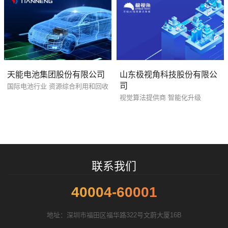
天能电池集团股份有限公司
山东极视角科技股份有限公
司
国际电池行业 资源综合利用和回收
您的预算
视觉算法提供商 智能化升级
1万-3万
3万-5万
5万-8万
招标项目
联系我们
40004-60001
地址：深圳市福田区福华路322号文蔚大厦16B