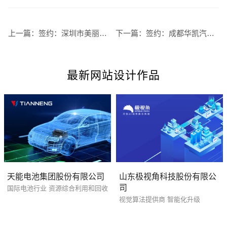
上一篇：
签约：深圳市美丽舰珠宝设计有限公司深圳网站建设
下一篇：
签约：成都华凯汽车销售有限责任公司
创意品牌型网站
·
标准企业官网建设
·
外贸网
最新网站设计作品
电商及系统平台开发
·
微信小程序开发
·
年度
天能电池集团股份有限公司
山东极视角科技股份有限公
司
国际电池行业 资源综合利用和回收
视觉算法提供商 智能化升级
您的预算
1万-3万
3万-5万
5万-8万