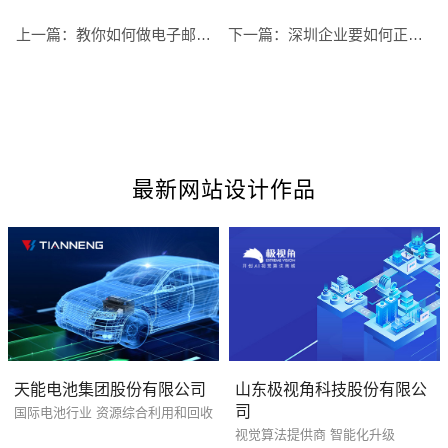
上一篇：
教你如何做电子邮件,需要注意的8点
下一篇：
深圳企业要如何正确做好网络营销？
电商及系统平台开发
·
微信小程序开发
·
年度
最新网站设计作品
您的预算
天能电池集团股份有限公司
山东极视角科技股份有限公
1万-3万
3万-5万
5万-8万
司
国际电池行业 资源综合利用和回收
视觉算法提供商 智能化升级