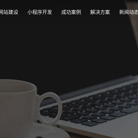
网站建设
小程序开发
成功案例
解决方案
新闻动
创意品牌型网站建设
解决方案
最新签约
公司
企业品牌高端网站设计
集团上市网站
公司介绍
购物
汇款
定制化视觉设计与互动策划方案
Latest signing
Compa
集团大企上市公司
致力于互联网品牌建设
实现
多种
响应式网站建设
企业网站建设解决方案
营销型网站
适应各个终端设备网站
行业新闻
网站
更贴身、易落地、高性价比
可精准流量统
外贸出口网站
发展历程
企业
Industry information
Websit
外贸进出口网站开发
一路走来感谢您的陪伴
创意
外贸网站建设解决方案
品牌形象网
购物商城系统开发
视觉、功能系统，展示产品
操作方便、结
零售在线电子商务网站
网站观点
政府网站建设解决方案
新能源行业