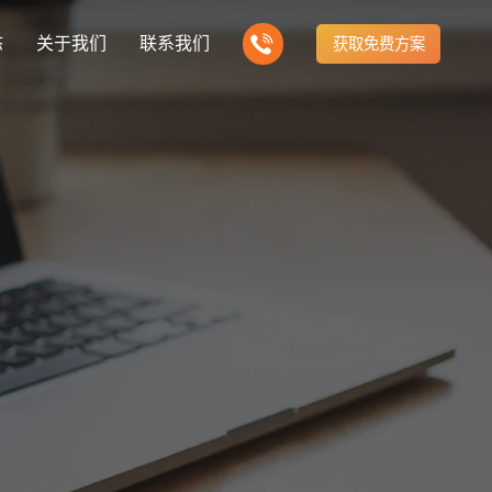
态
关于我们
联系我们
获取免费方案
企业营销型网站建设
新闻
我们的产品
建站知识
营销推广转化获客网站
商城网站
方式
行业门户网站
公司团队
ny news
多样化产品总有一个满足你的需求
Website building knowledge
电子商务化运营
付款方式方便快捷
行业门户网站平台开发
我们的团队协作精神
网站建设定制改版
建设解决方案
门户网站建设解决方案
定制化网站建设改版方案
推广
网站设计
计与效果分析
能及时、准确、动态地更新
品牌官网
企业营销网站
e optimization
Website Design
品牌型网站建设
营销型网站建力企业公信力
站建设解决方案
购物商城网站建设解决方案
手机微信网站建设
构先进的优点
方便快捷购物车、购物指南
移动手机互联网站开发
网站建设解决方
芯片半导体网站建设解决方