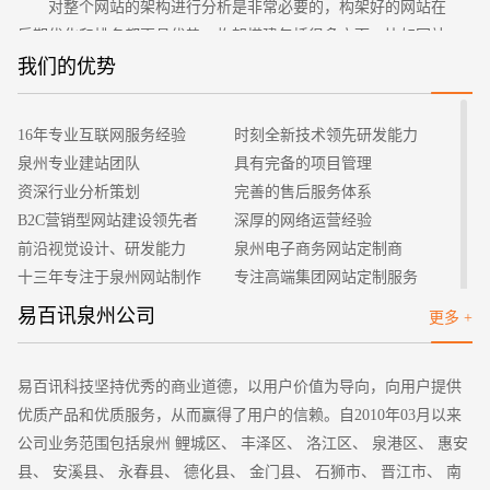
对整个网站的架构进行分析是非常必要的，构架好的网站在
后期优化和排名都更具优势，构架搭建包括很多方面，比如网站
栏目建设、对网站进行的分类、网站首页banner轮播以及网站的
我们的优势
招标项目
整体样式等等。在构架的搭建上通常需要花费1个工作日，这个
只是基本的时间，如果企业对网站构架有其他要求和设计的话，
16年专业互联网服务经验
时刻全新技术领先研发能力
需要花费更长的时间。
泉州专业建站团队
具有完备的项目管理
2、前台设计以及对后台的搭建
资深行业分析策划
完善的售后服务体系
企业网站制作核心工作就是对网站前台设计和后台的搭建，
B2C营销型网站建设领先者
深厚的网络运营经验
其中包括网站页面的设计、图片的制作、后台功能的搭建以及代
前沿视觉设计、研发能力
泉州电子商务网站定制商
码的编写等等。对于一般的网站制作公司来说，这方面的制作时
十三年专注于泉州网站制作
专注高端集团网站定制服务
间要稍微长一些，通常需要一个礼拜的时间，当然和上面一样，
客户的满意是我们唯一的宗旨
专业建站团队我们懂您的需求
易百讯泉州公司
更多 +
有特别定制需求的网站时间会延长。
做网站找我们，我们更懂您
高端优秀网站设计师聚集地
3、网站程序嵌套
程序嵌套指的是让整个网站中所有的网页都产生关联性，使
易百讯科技坚持优秀的商业道德，以用户价值为导向，向用户提供
得每一个单独的页面都可以实现整个网络关系，从而使得各个网
优质产品和优质服务，从而赢得了用户的信赖。自2010年03月以来
页组合网站。这方面的内容和前台设计以及对后台的搭建往往是
公司业务范围包括泉州 鲤城区、 丰泽区、 洛江区、 泉港区、 惠安
同时进行的，占据一个工作日的时间。
县、 安溪县、 永春县、 德化县、 金门县、 石狮市、 晋江市、 南