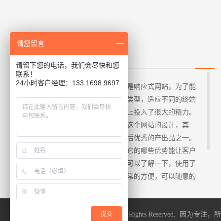
请您留言
什么是响应式网站？
请留下您的电话，我们会尽快和您
联系！
24小时客户经理：133 1698 9697
易百讯上海网络公司给您介绍什么是响应式网站，为了能
够给不同的用户设计出不同的网站类型，适应不同的终端
设备，一般公司在网站建设的设计上投入了很大的精力。
特别在一线城市上海，也是很重视这个网站的设计，其
中，响应式网站设计便是投入精力后优秀的产出品之一。
那么，到底什么是响应式网站呢？它的哪些优势能让客户
对它如此的依赖呢？以下几点大家可以了解一下，使用了
一套网站建设的代码，使用起来非常的方便，可以随意的
改变浏览器的大小根据终端设备来展现不同的界面，原因
我们就先了解这么多，还没有自己网站的企业在建站时不
提交
Copyright @2008-2018 Yibaixun All Rights Reserved. 因为
妨就考虑一下响应式网站制作吧。