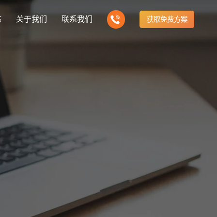
态
关于我们
联系我们
获取免费方案
企业营销型网站建设
新闻
我们的产品
建站知识
营销推广转化获客网站
商城网站
方式
行业门户网站
公司团队
ny news
多样化产品总有一个满足你的需求
Website building knowledge
电子商务化运营
付款方式方便快捷
行业门户网站平台开发
我们的团队协作精神
网站建设定制改版
建设解决方案
门户网站建设解决方案
定制化网站建设改版方案
推广
网站设计
计与效果分析
能及时、准确、动态地更新
品牌官网
企业营销网站
e optimization
Website Design
品牌型网站建设
营销型网站建力企业公信力
站建设解决方案
购物商城网站建设解决方案
手机微信网站建设
构先进的优点
方便快捷购物车、购物指南
移动手机互联网站开发
网站建设解决方
芯片半导体网站建设解决方