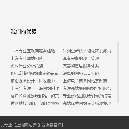
我们的优势
16年专业互联网服务经验
时刻全新技术领先研发能力
上海专业建站团队
具有完备的项目管理
资深行业分析策划
完善的售后服务体系
B2C营销型网站建设领先者
深厚的网络运营经验
前沿视觉设计、研发能力
上海电子商务网站定制商
十三年专注于上海网站制作
专注高端集团网站定制服务
客户的满意是我们唯一的宗
专业建站团队我们懂您的需
旨
做网站找我们，我们更懂您
求
高端优秀网站设计师聚集地
专注，所以专业【
上海网站建设
,就选易百讯】