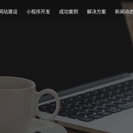
网站建设
小程序开发
成功案例
解决方案
新闻动
创意品牌型网站建设
解决方案
最新签约
公司
企业品牌高端网站设计
集团上市网站
公司介绍
购物
汇款
定制化视觉设计与互动策划方案
Latest signing
Compa
集团大企上市公司
致力于互联网品牌建设
实现
多种
响应式网站建设
企业网站建设解决方案
营销型网站
适应各个终端设备网站
行业新闻
网站
更贴身、易落地、高性价比
可精准流量统
外贸出口网站
发展历程
企业
Industry information
Websit
外贸进出口网站开发
一路走来感谢您的陪伴
创意
外贸网站建设解决方案
品牌形象网
购物商城系统开发
视觉、功能系统，展示产品
操作方便、结
零售在线电子商务网站
网站观点
政府网站建设解决方案
新能源行业