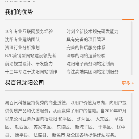
比如先的这几点：
1、网页最基本的语言html脚本，这个脚本的学习很重要，
我们的优势
招标项目
它可以让你以后的记事本编写更简洁更高效。html脚本要用css样
式来进行修饰，帮助你设置背景的颜色，边框还有字体的颜色等
16年专业互联网服务经验
时刻全新技术领先研发能力
等。
沈阳专业建站团队
具有完备的项目管理
2、控制网站图片幻灯片轮流变换显示的效果，这个就是
资深行业分析策划
完善的售后服务体系
javascript脚本。这些效果都有通过这个脚本来实现。
B2C营销型网站建设领先者
深厚的网络运营经验
3、至少学习一种动态编程语言，学习常用的数据库用法。
前沿视觉设计、研发能力
沈阳电子商务网站定制商
学习一些软件的安装，怎么建立表格修改字段的方法。
十三年专注于沈阳网站制作
专注高端集团网站定制服务
在基本的知识点都得到学习之后尝试去开发一些小的功能，
客户的满意是我们唯一的宗旨
专业建站团队我们懂您的需求
易百讯沈阳公司
更多 +
练习过程中不断提高自己的知识。
做网站找我们，我们更懂您
高端优秀网站设计师聚集地
二、制作不同的网站系统
网站制作相对来说还是很简单的，可以直接去下载网站管理
易百讯科技坚持优秀的商业道德，以用户价值为导向，向用户提
系统来做，制作不同类型的网站要有不同的网站系统。
供优质产品和优质服务，从而赢得了用户的信赖。自2010年03月
做一些大型的企业或者是机构，学校等可以选择pageadmin
以来公司业务范围包括沈阳 和平区、 沈河区、 大东区、 皇姑
系统。didcuz时制作论坛的最佳选择，制定购买的网站可以选择
区、 铁西区、 苏家屯区、 东陵区、 新城子区、 于洪区、 辽中
ecshop，wordpress是制作个人博客的最佳选择。
县、 康平县、 法库县、 新民市 及全国各地提供建站服务。