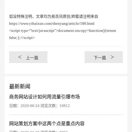
如没特殊注明，文章均为易百讯原创,转载请注明来自
https://www.yibaixun.com/shenyang/article/186.html
<script type="text/javascript">document.oncopy=function(){return
false;};</script>
<
>
上一篇
下一篇
最新新闻
商务网站设计如何用流量引爆市场
日期：2020-06-24 浏览次数：10812
创意品牌型网站
·
标准企业官网建设
·
外贸网
网站策划方案中这两个点是重点内容