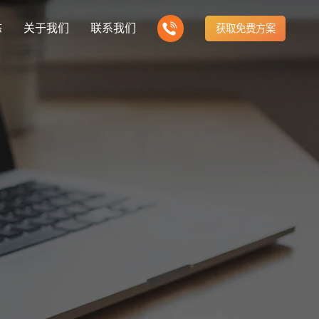
态
关于我们
联系我们
获取免费方案
企业营销型网站建设
新闻
我们的产品
建站知识
营销推广转化获客网站
商城网站
方式
行业门户网站
公司团队
ny news
多样化产品总有一个满足你的需求
Website building knowledge
电子商务化运营
付款方式方便快捷
行业门户网站平台开发
我们的团队协作精神
网站建设定制改版
建设解决方案
门户网站建设解决方案
定制化网站建设改版方案
推广
网站设计
计与效果分析
能及时、准确、动态地更新
品牌官网
企业营销网站
e optimization
Website Design
品牌型网站建设
营销型网站建力企业公信力
站建设解决方案
购物商城网站建设解决方案
手机微信网站建设
构先进的优点
方便快捷购物车、购物指南
移动手机互联网站开发
网站建设解决方
芯片半导体网站建设解决方