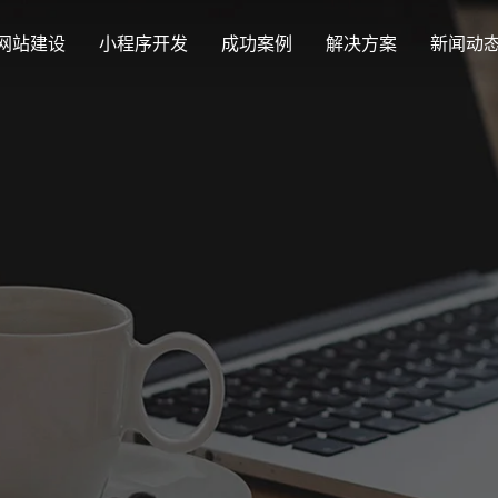
网站建设
小程序开发
成功案例
解决方案
新闻动
创意品牌型网站建设
解决方案
最新签约
公司
企业品牌高端网站设计
集团上市网站
公司介绍
购物
汇款
定制化视觉设计与互动策划方案
Latest signing
Compa
集团大企上市公司
致力于互联网品牌建设
实现
多种
响应式网站建设
企业网站建设解决方案
营销型网站
适应各个终端设备网站
行业新闻
网站
更贴身、易落地、高性价比
可精准流量统
外贸出口网站
发展历程
企业
Industry information
Websit
外贸进出口网站开发
一路走来感谢您的陪伴
创意
外贸网站建设解决方案
品牌形象网
购物商城系统开发
视觉、功能系统，展示产品
操作方便、结
零售在线电子商务网站
网站观点
政府网站建设解决方案
新能源行业