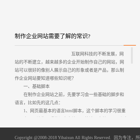
制作企业网站需要了解的常识?
互联网科技的不断发展，网
站的不断建立，越来越多的企业开始制作自己的网站，网
站可以很好的像别人展示自己的形象或者是产品，那么制
作企业网站要知道哪些知识呢？
一、基础脚本
在制作企业网站之前，先要学习会一些基础的脚步和
语言，比如先的这几点：
1、网页最基本的语言html脚本，这个脚本的学习很重
要，它可以让你以后的记事本编写更简洁更高效。html脚本
要用css样式来进行修饰，帮助你设置背景的颜色，边框还
有字体的颜色等等。
Copyright @2008-2018 Yibaixun All Rights Reserved. 因为