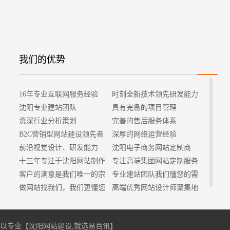
我们的优势
16年专业互联网服务经验
时刻全新技术领先研发能力
沈阳专业建站团队
具有完备的项目管理
资深行业分析策划
完善的售后服务体系
B2C营销型网站建设领先者
深厚的网络运营经验
前沿视觉设计、研发能力
沈阳电子商务网站定制商
十三年专注于沈阳网站制作
专注高端集团网站定制服务
客户的满意是我们唯一的宗
专业建站团队我们懂您的需
旨
做网站找我们，我们更懂您
求
高端优秀网站设计师聚集地
专注，所以专业【
沈阳网站建设
,就选易百讯】