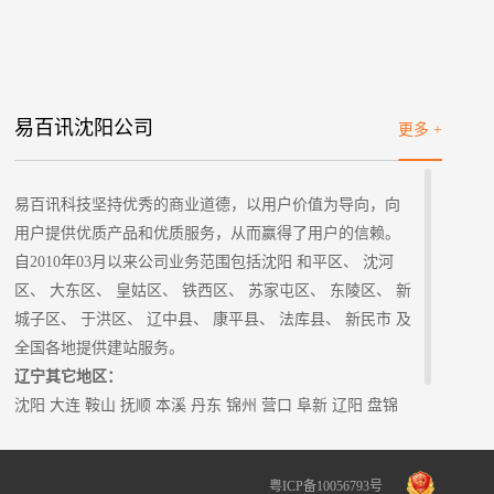
易百讯沈阳公司
更多 +
易百讯科技坚持优秀的商业道德，以用户价值为导向，向
用户提供优质产品和优质服务，从而赢得了用户的信赖。
自2010年03月以来公司业务范围包括沈阳 和平区、 沈河
区、 大东区、 皇姑区、 铁西区、 苏家屯区、 东陵区、 新
城子区、 于洪区、 辽中县、 康平县、 法库县、 新民市 及
全国各地提供建站服务。
辽宁其它地区：
沈阳
大连
鞍山 抚顺 本溪 丹东 锦州 营口 阜新 辽阳 盘锦
铁岭 朝阳 葫芦岛
粤ICP备10056793号