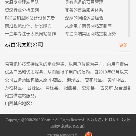
太原专业建站团队
具有完备的项目管理
除一些冗杂的功能或者浏览率很低的功能，使网站变的简练方
资深行业分析策划
完善的售后服务体系
便，帮助用户准确定位，给用户更愉悦的体验就显得非常重要。
B2C营销型网站建设领先者
深厚的网络运营经验
二、优化设计方案，做好市场分析
前沿视觉设计、研发能力
太原电子商务网站定制商
在企业网站开发之前一定要做好市场分析，要了解用户喜好
十三年专注于太原网站制作
专注高端集团网站定制服务
是什么，市场需求是什么，在网站上开展公司业务是否给公司带
客户的满意是我们唯一的宗旨
专业建站团队我们懂您的需求
易百讯太原公司
更多 +
来更大利润？结合企业自身资源，确定网站定位，发展特色网
做网站找我们，我们更懂您
高端优秀网站设计师聚集地
站，树立品牌形象。都需要在设计方案中有所体现。从长远来
看，该网站还需要有自身发展的空间，要具有可延展性。
易百讯科技坚持优秀的商业道德，以用户价值为导向，向用户提供
三、重视后期维护，调整网站内容
优质产品和优质服务，从而赢得了用户的信赖。自2010年03月以来
一个好的网站，必须时时刻刻都具有时效性，不能一成不
公司业务范围包括太原 小店区、 迎泽区、 杏花岭区、 尖草坪区、
变，不能不加以维护，在网站的运用中，要时刻将网站维护放在
万柏林区、 晋源区、 清徐县、 阳曲县、 娄烦县、 古交市 及全国各
重要位置，不断的对网站进行优化，规划，以及标准化。要对日
地提供建站服务。
常数据进行周密测试。在程序，数据库，文字图片，上，都要有
山西其它地区：
所监测，以保证网站的正常运行和数据的准确性。在网页的兼容
太原
大同 阳泉 长治 晋城 朔州 晋中 运城 忻州 临汾 吕梁
性测试方面，也要注意是否有错误，服务器是否稳定，浏览器显
Copyright @2008-2018 Yibaixun All Rights Reserved. 因为专注，所以专业【
太原
示器是否正确。一个好的企业网站开发一定是时时维护的，以保
网站建设
,就选易百讯】
证网站能渐渐走向成熟，缩小成本，扩大利润。
粤ICP备10056793号