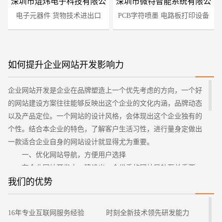
深圳市焜炜电子科技有限公
深圳市微特智能系统有限公
电子元器件 货物技术进出口
司
PCB字符喷墨 电路板打印设备
司
如何提升企业网站开发影响力
企业网站开发是企业在品牌塑造上一个优先考虑的方向，一个好
您的预算
1万-3万
3万-5万
5万-8万
的网站建设方案往往能够反映出这个企业的文化内涵，品牌动态
以及产品定位。一个网站的设计风格，会体现出这个企业独有的
个性。结合本企业的特色，了解客户生活习性，进行量身定做出
一款适合企业自身的网站设计就显得尤为重要。
一、优化网站导航，方便用户选择
在企业网站开发中，建设出一个优秀的网站导航至关重要，
客户通过浏览该导航，可以迅速的找到自己感兴趣的内容。提高
我们的优势
网站导航的浏览量。将客户经常使用的板块放在最显眼的位置，
招标项目
把利用率高浏览方便的导航，放在重要的的位置，客户才能够更
16年专业互联网服务经验
时刻全新技术领先研发能力
便捷的使用这些功能。同时，一个网站并不是内容越多越好，去