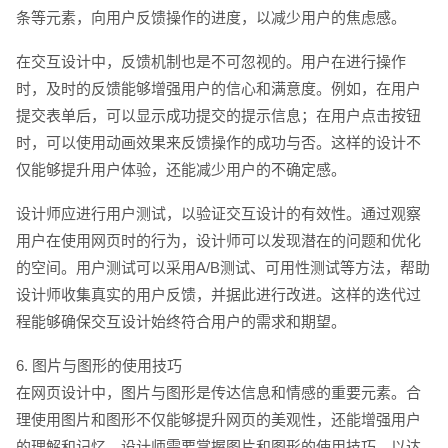
条等元素，向用户反馈操作的进度，以减少用户的焦虑感。
创意品牌型网站
·
标准企业官网建设
·
外贸网
在交互设计中，反馈机制也是不可忽视的。用户在进行操作
时，及时的反馈能够增强用户的信心和满意度。例如，在用户
提交表单后，可以显示成功提交的提示信息；在用户点击按钮
时，可以使用动画效果来反馈操作的成功与否。这样的设计不
仅能够提升用户体验，还能减少用户的不确定感。
设计师应进行用户测试，以验证交互设计的有效性。通过观察
用户在使用网页时的行为，设计师可以发现潜在的问题和优化
的空间。用户测试可以采用A/B测试、可用性测试等方法，帮助
设计师收集真实的用户反馈，并据此进行改进。这样的迭代过
程能够确保交互设计始终符合用户的需求和期望。
6. 图片与图形的使用技巧
在网页设计中，图片与图形是传达信息和情感的重要元素。合
理使用图片和图形不仅能够提升网页的美观性，还能增强用户
电商及系统平台开发
·
微信小程序开发
·
年度
的理解和记忆。设计师需要掌握图片和图形的使用技巧，以达