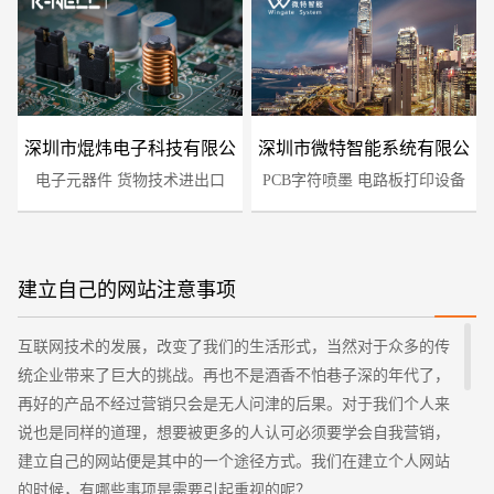
深圳市焜炜电子科技有限公
深圳市微特智能系统有限公
电子元器件 货物技术进出口
司
PCB字符喷墨 电路板打印设备
司
建立自己的网站注意事项
您的预算
1万-3万
3万-5万
5万-8万
互联网技术的发展，改变了我们的生活形式，当然对于众多的传
统企业带来了巨大的挑战。再也不是酒香不怕巷子深的年代了，
再好的产品不经过营销只会是无人问津的后果。对于我们个人来
说也是同样的道理，想要被更多的人认可必须要学会自我营销，
建立自己的网站便是其中的一个途径方式。我们在建立个人网站
的时候，有哪些事项是需要引起重视的呢？