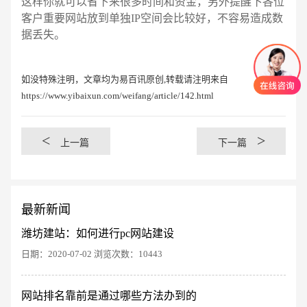
这样你就可以省下来很多时间和资金，另外提醒下各位
客户重要网站放到单独IP空间会比较好，不容易造成数
据丢失。
如没特殊注明，文章均为易百讯原创,转载请注明来自
https://www.yibaixun.com/weifang/article/142.html
<
>
上一篇
下一篇
最新新闻
潍坊建站：如何进行pc网站建设
日期：2020-07-02 浏览次数：10443
创意品牌型网站
·
标准企业官网建设
·
外贸网
网站排名靠前是通过哪些方法办到的