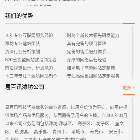
1、网站类型的确定
在建立自己的网站之前，首先需要做的便是确定网站的类
我们的优势
招标项目
型，也就是说给网站定一个总基调，后续才能够围绕着类型去进
行内容的填充。个人网站的类型有很多，是想要做分享型的还是
16年专业互联网服务经验
时刻全新技术领先研发能力
信息收集型的等等。网站的类型选择一定要十分的重视，直接会
潍坊专业建站团队
具有完备的项目管理
影响到运营过程中是否符合自己的要求。
资深行业分析策划
完善的售后服务体系
2、域名、服务器以及主机选择
B2C营销型网站建设领先者
深厚的网络运营经验
网站类型确定之后，就可以进行下一步的建站工作了。关于
前沿视觉设计、研发能力
潍坊电子商务网站定制商
网站域名、服务器以及主机的选择大家需要引起重视，域名不要
十三年专注于潍坊网站制作
专注高端集团网站定制服务
过于复杂，最后是具有一定的意义同时简单容易记住，这样才能
客户的满意是我们唯一的宗旨
专业建站团队我们懂您的需求
易百讯潍坊公司
更多 +
够有利于网站的推广。服务器以及主机的选择同样十分的重要，
做网站找我们，我们更懂您
高端优秀网站设计师聚集地
根据网站实际运行的情况去做选择，选择合适自己的大小。相对
来说租用服务器以及主机是最好的选择，方便后续内容增多，防
易百讯科技坚持优秀的商业道德，以用户价值为导向，向用户提
止内存缺失的窘境，毕竟服务器与主机的价格是不便宜的。
供优质产品和优质服务，从而赢得了用户的信赖。自2010年03月
3、注意内容的填充
以来公司业务范围包括潍坊 潍城区、 寒亭区、 坊子区、 奎文
同样的，建立自己的网站需要注意网站内容的填充，不是一
区、 临朐县、 昌乐县、 青州市、 诸城市、 寿光市、 安丘市、
味的将所有内容进行填鸭式的放入，而是有选择的。个人网站首
高密市、 昌邑市 及全国各地提供建站服务。