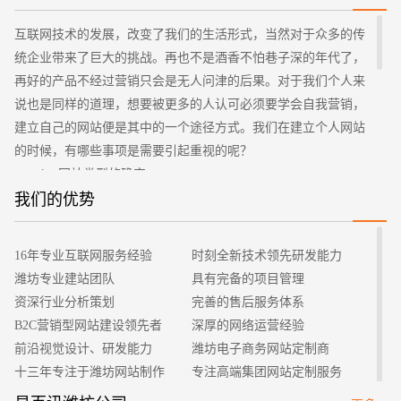
互联网技术的发展，改变了我们的生活形式，当然对于众多的传
统企业带来了巨大的挑战。再也不是酒香不怕巷子深的年代了，
您的预算
1万-3万
3万-5万
5万-8万
再好的产品不经过营销只会是无人问津的后果。对于我们个人来
说也是同样的道理，想要被更多的人认可必须要学会自我营销，
建立自己的网站便是其中的一个途径方式。我们在建立个人网站
的时候，有哪些事项是需要引起重视的呢？
1、网站类型的确定
在建立自己的网站之前，首先需要做的便是确定网站的类
我们的优势
型，也就是说给网站定一个总基调，后续才能够围绕着类型去进
行内容的填充。个人网站的类型有很多，是想要做分享型的还是
招标项目
16年专业互联网服务经验
时刻全新技术领先研发能力
信息收集型的等等。网站的类型选择一定要十分的重视，直接会
潍坊专业建站团队
具有完备的项目管理
影响到运营过程中是否符合自己的要求。
资深行业分析策划
完善的售后服务体系
2、域名、服务器以及主机选择
B2C营销型网站建设领先者
深厚的网络运营经验
网站类型确定之后，就可以进行下一步的建站工作了。关于
前沿视觉设计、研发能力
潍坊电子商务网站定制商
网站域名、服务器以及主机的选择大家需要引起重视，域名不要
十三年专注于潍坊网站制作
专注高端集团网站定制服务
过于复杂，最后是具有一定的意义同时简单容易记住，这样才能
客户的满意是我们唯一的宗旨
专业建站团队我们懂您的需求