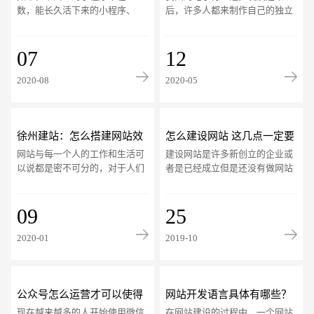
意事项？
细节
数，能长久活下来的小程序、
后，许多人都来制作自己的独立
APP还真不多。如果想要让开发
网站，企业搭建网站不仅只为给
的小程序生存下来，那么有诸多
别人看，也为让自己有独立的网
细节要注意，尤其在
07
站，所以大家都
12
2020-08
2020-05
请输入您的公司名称
名字
徐州建站：怎么搭建网站效
怎么建设网站 这几点一定要
网站与每一个人的工作和生活可
建设网站是许多新创立的企业或
果会更好
知晓
以说都是密不可分的，对于人们
者是已经成立但是还没有做网站
而言，在自己的工作和生活当中
的企业一直在考虑的事情。对于
每天都会接触到大量的网站。要
这些企业来说，建设网站不是一
想让网站起到一
09
件小的事情，因
25
2020-01
2019-10
电话
微信号
公众号怎么运营才可以使得
网站开发语言具体有哪些？
现在越来越多的人开始使用微信
在网站建设的过程中，一个网站