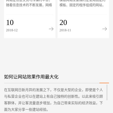
意事项有哪些
板有何区别
随着信息技术的不断发展，网络
模板、固定的程序组成的网站，
已经渗入到我们生活和工作的方
其中不需要再进行任何的设计、
方面面了，给我们的生活和工作
程序，直接拿过来把里面的文
带来了很大的便
10
字、图片修改一下
20
创意品牌型网站
·
标准企业官网建设
·
外贸网
2018-12
2018-11
电商及系统平台开发
·
微信小程序开发
·
年度
如何让网站效果作用最大化
在互联网日新月异的发展之下，不仅是大型的企业，即使是个人
与私营企业也可以在建站上有自己独特的创新性。以此来吸引顾
客群体，并让客流量逐步增加，为自己带来实际的经济效益，下
面为大家分享一些建站经验。