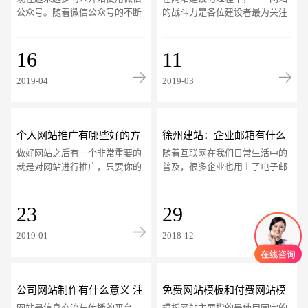
获得更好的效果
公众号。随着微信公众号的不断
的战斗力是各位建设者最为关注
增加和粉丝的获取难度加大，我
的问题，而从网站战斗力了解的
们要如何管理自己的公众号呢？
时候，网站开发语言有哪些则成
公众号怎么运营
16
为人们非常关注
11
2019-04
2019-03
个人网站推广有哪些好的方
徐州建站：企业邮箱有什么
做好网站之后有一个非常重要的
随着互联网在我们日常生活中的
法
作用
就是对网站进行推广，只要你的
普及，很多企业也用上了电子邮
网站已经完成了建站，不管你制
箱，可以说邮箱已经成为企业与
作出来的是公司网站还是个人的
客户交流以及进行商业合作所必
网站，我们都要
23
不可少的产品了
29
2019-01
2018-12
公司网站制作有什么意义 注
免费网站模板和付费网站模
网站是信息交流与传播的平台，
模板网站主要指的是使用固定的