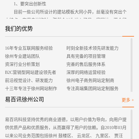
1、要突出创新性
目前一些公司所设计的建站模板大同小异，丝毫没有突出个
人特点，在用户浏览时，骤然会以为进入了另一家网站，不会留
下深刻的印象。建站时也应该考虑服务器是否能承载巨大的压
我们的优势
力，一旦用户登录过多导致崩溃，则会造成一些不良的影响。并
且要时刻关注目前所流行的题材，应时刻保持网站的新颖性，在
您的预算
16年专业互联网服务经验
时刻全新技术领先研发能力
1万-3万
3万-5万
5万-8万
建站时应多储备一些素材，这样才不会手忙脚乱。
徐州专业建站团队
具有完备的项目管理
2、具备价值性
资深行业分析策划
完善的售后服务体系
企业的建站经验中所总结出来的教训是，不应一味追求花哨
B2C营销型网站建设领先者
深厚的网络运营经验
与一些比较杂的事项，而应时刻去找寻用户的出发点，并且最好
前沿视觉设计、研发能力
徐州电子商务网站定制商
能够实现引流达成下订单的目的。一个号的建站并不一定要追求
十三年专注于徐州网站制作
专注高端集团网站定制服务
招标项目
高端大气或者是低俗不堪，最好的是秉行中庸之道找寻用户的契
客户的满意是我们唯一的宗旨
专业建站团队我们懂您的需求
易百讯徐州公司
更多 +
合点，将企业的文化全部传播出去，并且提升相应的营业率。
做网站找我们，我们更懂您
高端优秀网站设计师聚集地
3、保持与时俱进性
网站建设时最令人厌恶的是不会在新技术上所投入更多的金
易百讯科技坚持优秀的商业道德，以用户价值为导向，向用户提
钱，比如设计网站的程序，早已经更新了好几代，却仍有一些网
供优质产品和优质服务，从而赢得了用户的信赖。自2010年03月
站使用着最初的。不仅会降低用户体验，还会给网页的操作人员
以来公司业务范围包括徐州 鼓楼区、 云龙区、 九里区、 贾汪