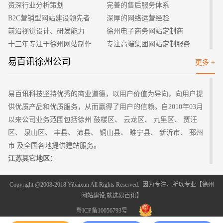
资深行业分析策划
完善的售后服务体系
企业的建站经验中所总结出来的教训是，不应一味追求花哨
B2C营销型网站建设领先者
深厚的网络运营经验
与一些比较杂的事项，而应时刻去找寻用户的出发点，并且最好
前沿视觉设计、研发能力
徐州电子商务网站定制商
能够实现引流达成下订单的目的。一个号的建站并不一定要追求
十三年专注于徐州网站制作
专注高端集团网站定制服务
高端大气或者是低俗不堪，最好的是秉行中庸之道找寻用户的契
客户的满意是我们唯一的宗旨
专业建站团队我们懂您的需求
易百讯徐州公司
更多 +
合点，将企业的文化全部传播出去，并且提升相应的营业率。
做网站找我们，我们更懂您
高端优秀网站设计师聚集地
3、保持与时俱进性
网站建设时最令人厌恶的是不会在新技术上所投入更多的金
易百讯科技坚持优秀的商业道德，以用户价值为导向，向用户提
钱，比如设计网站的程序，早已经更新了好几代，却仍有一些网
供优质产品和优质服务，从而赢得了用户的信赖。自2010年03月
站使用着最初的。不仅会降低用户体验，还会给网页的操作人员
以来公司业务范围包括徐州 鼓楼区、 云龙区、 九里区、 贾汪
带来无穷无尽的麻烦，进而导致生产效率低下，对企业品牌的操
区、 泉山区、 丰县、 沛县、 铜山县、 睢宁县、 新沂市、 邳州
作以及传播都造成了不可逆的影响。因此在网站建设中不应贪图
市 及全国各地提供建站服务。
便宜而使用数年之前的源代码要及时的更新，保持先进性，提升
江苏其它地区：
流畅速度，而且在性价比上也要超出其他许多。
南京
无锡
徐州
常州
苏州
南通
连云港 淮安 盐城 扬州 镇江
泰州
建站经验就为大家分享到此，总之，网站建设还是要确定自
宿迁
Copyright @2008-2018 Yibaixun All Rights Reserved. 因为专注，所以专业【
徐州
己最初的目的，不要一昧的去跟风或者随波逐流，看着其他网站
网站建设
,就选易百讯】
比较好，就想着给自己做添加一些。一定要结合自己的产品，从
粤ICP备10056793号
而建设最完美的网站，这样才能够鹤立鸡群，才能够实现自己的