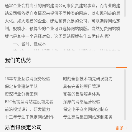
通常企业会找专业的网站建设公司来负责建站事宜，而专业的建
站公司需依据自身情况来提供不同种类的网站，以实现利益的最
大化。如大规模的企业、建站预算充足的公司，可以选择网站定
制。规模小、预算少的企业可以选择网站模版。当然免费网站模
版也是其中一个选择对象，这类网站模版有什么优缺点呢？
一、省时、低成本
这是免费网站模版最大的一个特点，模版则是网站的全部结
招标项目
构都确定好，无需建站公司来花时间与精力来设计网站结构与页
我们的优势
面，只需依据自身需求来加入一定的文章与内容，这既节省时
间，费用也很低。如网页与结构设计都确定好，费用低，还能节
16年专业互联网服务经验
时刻全新技术领先研发能力
省一部分成本。对于这两个方面的优势，那是很诱人的。
保定专业建站团队
具有完备的项目管理
二、直接选择适合的风格
资深行业分析策划
完善的售后服务体系
能自行来选择模版网站，和建站公司洽谈时，需提供一些模
B2C营销型网站建设领先者
深厚的网络运营经验
版以供选择，进而选择满意的网站类型。建站公司无需花费时间
前沿视觉设计、研发能力
保定电子商务网站定制商
来了解想法再来进行网站设计，无需无数次的修改，直到满意为
十三年专注于保定网站制作
专注高端集团网站定制服务
止，对双方也很有利的。
客户的满意是我们唯一的宗旨
专业建站团队我们懂您的需求
易百讯保定公司
更多 +
三、不能自行编辑网站模版