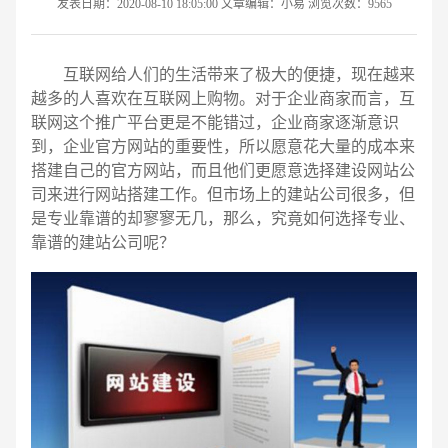
发表日期：2020-08-10 18:05:00 文章编辑：小易 浏览次数：9565
互联网给人们的生活带来了极大的便捷，现在越来
越多的人喜欢在互联网上购物。对于企业商家而言，互
联网这个推广平台更是不能错过，企业商家逐渐意识
到，企业官方网站的重要性，所以愿意花大量的成本来
搭建自己的官方网站，而且他们更愿意选择建设网站公
司来进行网站搭建工作。但市场上的建站公司很多，但
是专业靠谱的却寥寥无几，那么，究竟如何选择专业、
靠谱的建站公司呢？
请输入您的公司名称
名字