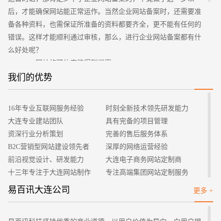
后，才能确保网站能正常运作。当然企业网站备案时，还需要准
备各种资料，也需保证所准备的资料都要齐全，更不能有任何的
错误。这样才能顺利通过审核，那么，进行企业网站备案都有什
么好处呢？
一、网站的可信度能得到提高
一旦网站备案以后，是会有一个ICP号的，有此备案号，表
我们的优势
招标项目
明你的网站在国家有关部门进行实名登记。所以就用户这个角度
来讲，早已备案的网站总比没备案的网站会更加可信的，很易就
16年专业互联网服务经验
时刻全新技术领先研发能力
获得用户信任的。
大连专业建站团队
具有完备的项目管理
二、有着很快的访问速度
资深行业分析策划
完善的售后服务体系
所备案的网站一般都使用国内空间，还没备案的网站大多都
B2C营销型网站建设领先者
深厚的网络运营经验
使用香港、国外空间。就单纯访问速度上，国内空间会比其他地
前沿视觉设计、研发能力
大连电子商务网站定制商
方的空间都要大。一旦访问速度变快以后，无论对用户，还是对
十三年专注于大连网站制作
专注高端集团网站定制服务
搜索引擎来讲，都是加分项的。
客户的满意是我们唯一的宗旨
专业建站团队我们懂您的需求
易百讯大连公司
更多 +
三、便于收录
做网站找我们，我们更懂您
高端优秀网站设计师聚集地
这和前两项都有一定关系，一个网站如有很高的可信度、访
问速度又很快，这样的网站自然是很受搜索引擎的欢迎，自然就