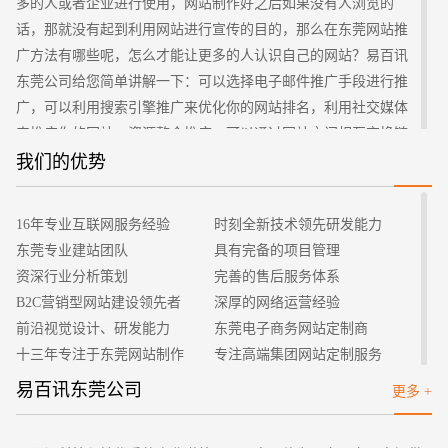
多的人或者企业进行使用，网站制作好之后如果没有人浏览的
话，那就没有起到利用网站进行宣传的目的，那么在东莞网站推
广方法有哪些呢，怎么才能让更多的人认识自己的网站？易百讯
东莞公司给您简单讲解一下：可以选择电子邮件推广手段进行推
广，可以利用搜索引擎推广来优化你的网站排名，利用社交媒体
来推广你的网站，资源整合推广，可以通过网站之间相互交换链
接，或者是交换宣传广告内容的合作方式进行推广，总而言之网
招标项目
我们的优势
站推广不是一两天就可以完成的，需要长时间坚持。
16年专业互联网服务经验
时刻全新技术领先研发能力
东莞专业建站团队
具有完备的项目管理
资深行业分析策划
完善的售后服务体系
B2C营销型网站建设领先者
深厚的网络运营经验
前沿视觉设计、研发能力
东莞电子商务网站定制商
十三年专注于东莞网站制作
专注高端集团网站定制服务
客户的满意是我们唯一的宗旨
专业建站团队我们懂您的需求
易百讯东莞公司
更多 +
做网站找我们，我们更懂您
高端优秀网站设计师聚集地