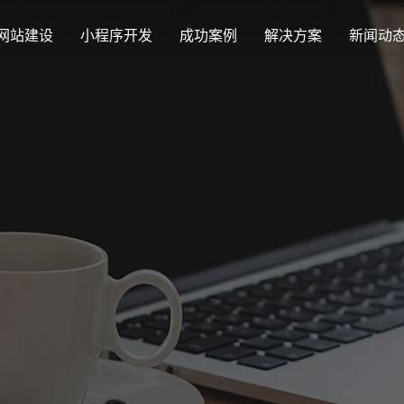
网站建设
小程序开发
成功案例
解决方案
新闻动
创意品牌型网站建设
解决方案
最新签约
公司
企业品牌高端网站设计
集团上市网站
公司介绍
购物
汇款
定制化视觉设计与互动策划方案
Latest signing
Compa
集团大企上市公司
致力于互联网品牌建设
实现
多种
响应式网站建设
企业网站建设解决方案
营销型网站
适应各个终端设备网站
行业新闻
网站
更贴身、易落地、高性价比
可精准流量统
外贸出口网站
发展历程
企业
Industry information
Websit
外贸进出口网站开发
一路走来感谢您的陪伴
创意
外贸网站建设解决方案
品牌形象网
购物商城系统开发
视觉、功能系统，展示产品
操作方便、结
零售在线电子商务网站
网站观点
政府网站建设解决方案
新能源行业