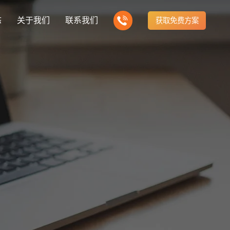
态
关于我们
联系我们
获取免费方案
企业营销型网站建设
新闻
我们的产品
建站知识
营销推广转化获客网站
商城网站
方式
行业门户网站
公司团队
ny news
多样化产品总有一个满足你的需求
Website building knowledge
电子商务化运营
付款方式方便快捷
行业门户网站平台开发
我们的团队协作精神
网站建设定制改版
建设解决方案
门户网站建设解决方案
定制化网站建设改版方案
推广
网站设计
计与效果分析
能及时、准确、动态地更新
品牌官网
企业营销网站
e optimization
Website Design
品牌型网站建设
营销型网站建力企业公信力
站建设解决方案
购物商城网站建设解决方案
手机微信网站建设
构先进的优点
方便快捷购物车、购物指南
移动手机互联网站开发
网站建设解决方
芯片半导体网站建设解决方