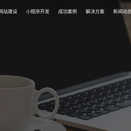
网站建设
小程序开发
成功案例
解决方案
新闻动
创意品牌型网站建设
解决方案
最新签约
公司
企业品牌高端网站设计
集团上市网站
公司介绍
购物
汇款
定制化视觉设计与互动策划方案
Latest signing
Compa
集团大企上市公司
致力于互联网品牌建设
实现
多种
响应式网站建设
企业网站建设解决方案
营销型网站
适应各个终端设备网站
行业新闻
网站
更贴身、易落地、高性价比
可精准流量统
外贸出口网站
发展历程
企业
Industry information
Websit
外贸进出口网站开发
一路走来感谢您的陪伴
创意
外贸网站建设解决方案
品牌形象网
购物商城系统开发
视觉、功能系统，展示产品
操作方便、结
零售在线电子商务网站
网站观点
政府网站建设解决方案
新能源行业