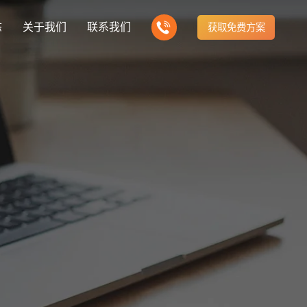
态
关于我们
联系我们
获取免费方案
企业营销型网站建设
新闻
我们的产品
建站知识
营销推广转化获客网站
商城网站
方式
行业门户网站
公司团队
ny news
多样化产品总有一个满足你的需求
Website building knowledge
电子商务化运营
付款方式方便快捷
行业门户网站平台开发
我们的团队协作精神
网站建设定制改版
建设解决方案
门户网站建设解决方案
定制化网站建设改版方案
推广
网站设计
计与效果分析
能及时、准确、动态地更新
品牌官网
企业营销网站
e optimization
Website Design
品牌型网站建设
营销型网站建力企业公信力
站建设解决方案
购物商城网站建设解决方案
手机微信网站建设
构先进的优点
方便快捷购物车、购物指南
移动手机互联网站开发
网站建设解决方
芯片半导体网站建设解决方