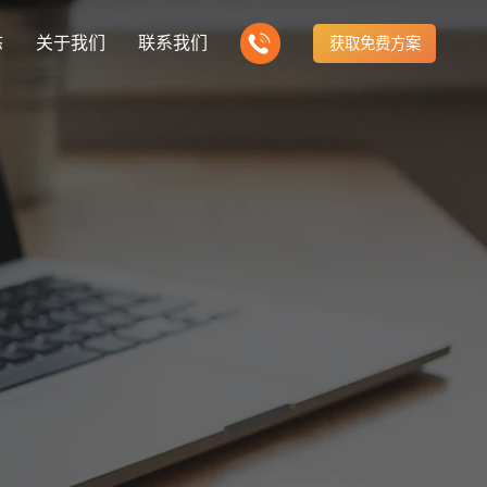
态
关于我们
联系我们
获取免费方案
企业营销型网站建设
新闻
我们的产品
建站知识
营销推广转化获客网站
商城网站
方式
行业门户网站
公司团队
ny news
多样化产品总有一个满足你的需求
Website building knowledge
电子商务化运营
付款方式方便快捷
行业门户网站平台开发
我们的团队协作精神
网站建设定制改版
建设解决方案
门户网站建设解决方案
定制化网站建设改版方案
推广
网站设计
计与效果分析
能及时、准确、动态地更新
品牌官网
企业营销网站
e optimization
Website Design
品牌型网站建设
营销型网站建力企业公信力
站建设解决方案
购物商城网站建设解决方案
手机微信网站建设
构先进的优点
方便快捷购物车、购物指南
移动手机互联网站开发
网站建设解决方
芯片半导体网站建设解决方