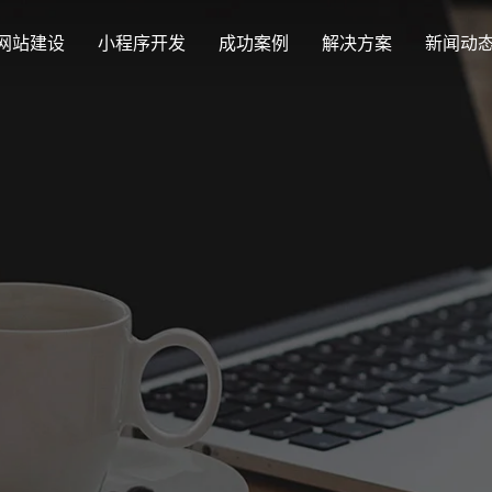
网站建设
小程序开发
成功案例
解决方案
新闻动
创意品牌型网站建设
解决方案
最新签约
公司
企业品牌高端网站设计
集团上市网站
公司介绍
购物
汇款
定制化视觉设计与互动策划方案
Latest signing
Compa
集团大企上市公司
致力于互联网品牌建设
实现
多种
响应式网站建设
企业网站建设解决方案
营销型网站
适应各个终端设备网站
行业新闻
网站
更贴身、易落地、高性价比
可精准流量统
外贸出口网站
发展历程
企业
Industry information
Websit
外贸进出口网站开发
一路走来感谢您的陪伴
创意
外贸网站建设解决方案
品牌形象网
购物商城系统开发
视觉、功能系统，展示产品
操作方便、结
零售在线电子商务网站
网站观点
政府网站建设解决方案
新能源行业