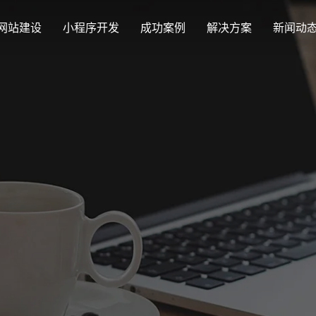
网站建设
小程序开发
成功案例
解决方案
新闻动
创意品牌型网站建设
解决方案
最新签约
公司
企业品牌高端网站设计
集团上市网站
公司介绍
购物
汇款
定制化视觉设计与互动策划方案
Latest signing
Compa
集团大企上市公司
致力于互联网品牌建设
实现
多种
响应式网站建设
企业网站建设解决方案
营销型网站
适应各个终端设备网站
行业新闻
网站
更贴身、易落地、高性价比
可精准流量统
外贸出口网站
发展历程
企业
Industry information
Websit
外贸进出口网站开发
一路走来感谢您的陪伴
创意
外贸网站建设解决方案
品牌形象网
购物商城系统开发
视觉、功能系统，展示产品
操作方便、结
零售在线电子商务网站
网站观点
政府网站建设解决方案
新能源行业