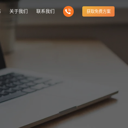
态
关于我们
联系我们
获取免费方案
企业营销型网站建设
新闻
我们的产品
建站知识
营销推广转化获客网站
商城网站
方式
行业门户网站
公司团队
ny news
多样化产品总有一个满足你的需求
Website building knowledge
电子商务化运营
付款方式方便快捷
行业门户网站平台开发
我们的团队协作精神
网站建设定制改版
建设解决方案
门户网站建设解决方案
定制化网站建设改版方案
推广
网站设计
计与效果分析
能及时、准确、动态地更新
品牌官网
企业营销网站
e optimization
Website Design
品牌型网站建设
营销型网站建力企业公信力
站建设解决方案
购物商城网站建设解决方案
手机微信网站建设
构先进的优点
方便快捷购物车、购物指南
移动手机互联网站开发
网站建设解决方
芯片半导体网站建设解决方