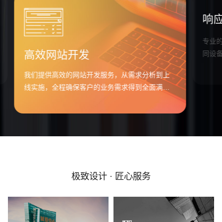
响
专业
高效网站开发
同设
我们提供高效的网站开发服务，从需求分析到上
线实施，全程确保客户的业务需求得到全面满
足。
极致设计 · 匠心服务