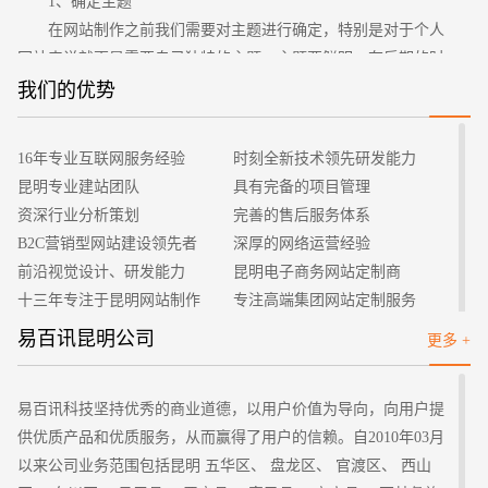
1、确定主题
在网站制作之前我们需要对主题进行确定，特别是对于个人
网站来说就更是需要自己独特的主题，主题要鲜明，在后期的时
候围绕主题的范围把我们的内容做大做全。
我们的优势
招标项目
2、搜集材料
主题确定好了以后，还需要对相关素材进行搜集，想要自己
16年专业互联网服务经验
时刻全新技术领先研发能力
的网站有内容，能够吸引用户的话，我们就需要尽量搜集材料，
昆明专业建站团队
具有完备的项目管理
只有搜集了更多之后在制作的时候才会更加的容易。
资深行业分析策划
完善的售后服务体系
3、规划网站
B2C营销型网站建设领先者
深厚的网络运营经验
专业设计网站的成功与否有一个很重要的要点在于设计者的
前沿视觉设计、研发能力
昆明电子商务网站定制商
规划水平，网站规划的内容有很多，其中主要包括网站的构架、
十三年专注于昆明网站制作
专注高端集团网站定制服务
网页设计、图片设计、颜色搭配等等，在网站建设的时候我们要
客户的满意是我们唯一的宗旨
专业建站团队我们懂您的需求
易百讯昆明公司
更多 +
注意这些方面的综合应用，这样才可以做到胸有成竹。
做网站找我们，我们更懂您
高端优秀网站设计师聚集地
4、网站制作
等到上面的前期准备都做好了以后，我们接下来就进入了正
易百讯科技坚持优秀的商业道德，以用户价值为导向，向用户提
式的网站制作环节了，把我们的预想一步步的变成现实，这是一
供优质产品和优质服务，从而赢得了用户的信赖。自2010年03月
个复杂而细致的过程，在制作网站中我们要先做好主要的框架，
以来公司业务范围包括昆明 五华区、 盘龙区、 官渡区、 西山
然后把复杂的大面积的都做好了再对细节部分进行设计，这样在