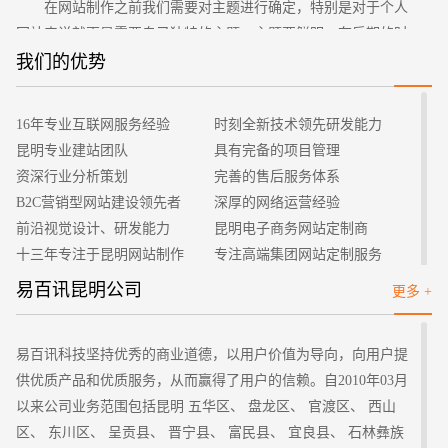
在网站制作之前我们需要对主题进行确定，特别是对于个人
网站来说就更是需要自己独特的主题，主题要鲜明，在后期的时
候围绕主题的范围把我们的内容做大做全。
我们的优势
2、搜集材料
主题确定好了以后，还需要对相关素材进行搜集，想要自己
16年专业互联网服务经验
时刻全新技术领先研发能力
招标项目
的网站有内容，能够吸引用户的话，我们就需要尽量搜集材料，
昆明专业建站团队
具有完备的项目管理
只有搜集了更多之后在制作的时候才会更加的容易。
资深行业分析策划
完善的售后服务体系
3、规划网站
B2C营销型网站建设领先者
深厚的网络运营经验
专业设计网站的成功与否有一个很重要的要点在于设计者的
前沿视觉设计、研发能力
昆明电子商务网站定制商
规划水平，网站规划的内容有很多，其中主要包括网站的构架、
十三年专注于昆明网站制作
专注高端集团网站定制服务
网页设计、图片设计、颜色搭配等等，在网站建设的时候我们要
客户的满意是我们唯一的宗旨
专业建站团队我们懂您的需求
易百讯昆明公司
更多 +
注意这些方面的综合应用，这样才可以做到胸有成竹。
做网站找我们，我们更懂您
高端优秀网站设计师聚集地
4、网站制作
等到上面的前期准备都做好了以后，我们接下来就进入了正
易百讯科技坚持优秀的商业道德，以用户价值为导向，向用户提
式的网站制作环节了，把我们的预想一步步的变成现实，这是一
供优质产品和优质服务，从而赢得了用户的信赖。自2010年03月
个复杂而细致的过程，在制作网站中我们要先做好主要的框架，
以来公司业务范围包括昆明 五华区、 盘龙区、 官渡区、 西山
然后把复杂的大面积的都做好了再对细节部分进行设计，这样在
区、 东川区、 呈贡县、 晋宁县、 富民县、 宜良县、 石林彝族