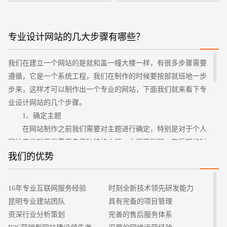
专业设计网站的几大步骤有哪些？
我们在建立一个网站的是就和盖一幢大楼一样，有很多步骤需要
遵循，它是一个系统工程，我们在制作的时候要按部就班地一步
您的预算
1万-3万
3万-5万
5万-8万
步来，这样才可以制作出一个专业的网站，下面我们就来看下专
业设计网站的几个步骤。
1、确定主题
在网站制作之前我们需要对主题进行确定，特别是对于个人
网站来说就更是需要自己独特的主题，主题要鲜明，在后期的时
候围绕主题的范围把我们的内容做大做全。
我们的优势
2、搜集材料
招标项目
主题确定好了以后，还需要对相关素材进行搜集，想要自己
16年专业互联网服务经验
时刻全新技术领先研发能力
的网站有内容，能够吸引用户的话，我们就需要尽量搜集材料，
昆明专业建站团队
具有完备的项目管理
只有搜集了更多之后在制作的时候才会更加的容易。
资深行业分析策划
完善的售后服务体系
3、规划网站