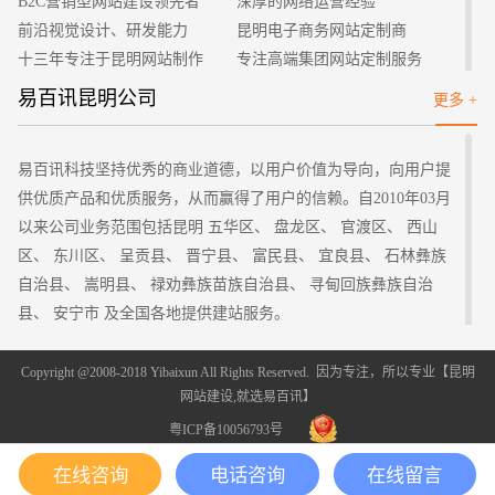
B2C营销型网站建设领先者
深厚的网络运营经验
专业设计网站的成功与否有一个很重要的要点在于设计者的
前沿视觉设计、研发能力
昆明电子商务网站定制商
规划水平，网站规划的内容有很多，其中主要包括网站的构架、
十三年专注于昆明网站制作
专注高端集团网站定制服务
网页设计、图片设计、颜色搭配等等，在网站建设的时候我们要
客户的满意是我们唯一的宗旨
专业建站团队我们懂您的需求
易百讯昆明公司
更多 +
注意这些方面的综合应用，这样才可以做到胸有成竹。
做网站找我们，我们更懂您
高端优秀网站设计师聚集地
4、网站制作
等到上面的前期准备都做好了以后，我们接下来就进入了正
易百讯科技坚持优秀的商业道德，以用户价值为导向，向用户提
式的网站制作环节了，把我们的预想一步步的变成现实，这是一
供优质产品和优质服务，从而赢得了用户的信赖。自2010年03月
个复杂而细致的过程，在制作网站中我们要先做好主要的框架，
以来公司业务范围包括昆明 五华区、 盘龙区、 官渡区、 西山
然后把复杂的大面积的都做好了再对细节部分进行设计，这样在
区、 东川区、 呈贡县、 晋宁县、 富民县、 宜良县、 石林彝族
出现了一些问题之后想要修改的话就会更加的容易。
自治县、 嵩明县、 禄劝彝族苗族自治县、 寻甸回族彝族自治
5、上传测试
县、 安宁市 及全国各地提供建站服务。
网页制作完毕之后接下来要做的就是发布到Web服务器上，
云南其它地区：
这样别人才会看到我们的劳动成果，在上传工具的选择上还是有
昆明
曲靖 玉溪 保山 昭通 丽江 思茅 临沧 楚雄州 红河州 文山州
Copyright @2008-2018 Yibaixun All Rights Reserved. 因为专注，所以专业【
昆明
很多，我们在网络上自己查找下就有了，可以很方便地把网站发
网站建设
,就选易百讯】
西双版纳 大理 德宏 怒江 迪庆
布。
粤ICP备10056793号
专业设计网站之后需要进行推广宣传，只有通过了有效的推
在线咨询
电话咨询
在线留言
广才能让更多的朋友认识它，让我们网站的访问率提高，推广的