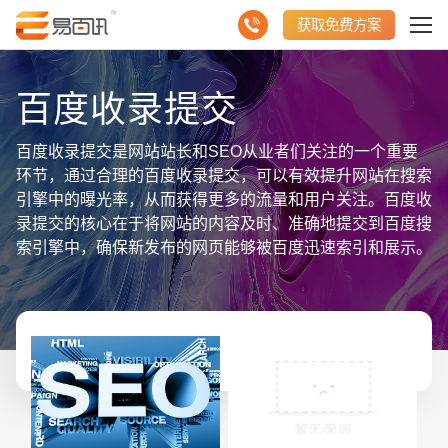
获取免费方案
百度收录提交
百度收录提交是网站站长和SEO从业者们关注的一个重要
环节，通过合理的百度收录提交，可以有效提升网站在搜索
引擎中的曝光率，从而获得更多的流量和用户关注。百度收
录提交的核心在于将网站的内容及时、准确地提交到百度搜
索引擎中，确保新发布的网页能够被百度迅速索引和展示。
为了实现这一目标，站长们通常会采用百度站长平台提供的
工具进行操作。站长需要在百度站长平台上验证自己的网
站，确保拥有对网站的管理权限。验证完成后，可以通过站
长平台提供的“链接提交”功能，将网站的新链接提交给百
度。链接提交有多种方式，包括手动提交、自动提交和
sitemap提交等。手动提交适用于少量链接的提交，操作简
单但效率较低；自动提交则通过API接口实现，适合大规
模、频繁更新的网站；而sitemap提交则是通过提交网站地