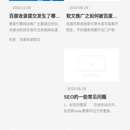
图文件，让百度能够系统地抓取和索引网站的所有页面。除
2018-11-08
2010-08-29
了链接提交，站长们还可以通过百度站长平台的“数据引入”
百度收录提交发生了哪些改变
软文推广之如何被百度新闻收录
功能，向百度提供更多关于网站内容和结构的信息，帮助百
搜索引擎网站推广主要通过优化，
百度的新闻搜索引擎大家可能都不
度更好地理解和索引网站。数据引入包括结构化数据、移动
关键词的排名等方式来使网站通过
陌生，平时看新闻都不去门户新闻
适配、HTTPS认证等多种形式，可以提升网站在搜索结果
搜索的结果页获得更多的流量，是
频道，一般是先关注百度风云榜近
中的展示效果。为了监控百度的收录情况，站长们可以利用
标签 :
百度收录提交
目前网站做推广最主要的方式，下
有什么热门事件，然后直接去百度
百度站长平台的“收录分析”工具，查看网站的收录量、索引
面就来简单谈一谈这种方式的优
新闻里搜索。或者特定的每天会关
量和展示量等数据。这些数据能够帮助站长了解百度对网站
点。
注一些人物或公司的新
的抓取和索引情况，发现潜在的问题并及时进行优化。例
如，如果发现某些重要页面没有被百度收录，站长可以检查
请输入您的公司名称
名字
这些页面的内容质量、链接结构和服务器响应等因素，找出
问题所在并进行调整。百度收录提交不仅是提升网站曝光率
的关键步骤，也是网站SEO优化的重要环节。通过合理利
2010-08-29
用百度站长平台提供的各种工具和功能，站长们可以更好地
SEO的一些常见问题
管理和优化网站的收录情况，提升网站在搜索引擎中的排名
1、标签的重复 在很多站点中，
和流量。
标签即mate要素中过于的重复，所
有页面的head部分几乎甚至是全部
都是一样的，这样的做法并不利于
搜索引擎的收录，这个可能是在程