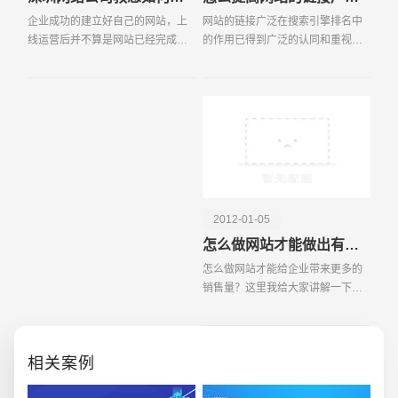
企业成功的建立好自己的网站，上
网站的链接广泛在搜索引擎排名中
线运营后并不算是网站已经完成
的作用已得到广泛的认同和重视。
了，其实真正的网站运营才刚刚开
实际上，即使你没有在GOOGLE上
始，首先我们应该让自己的网站被
提交你的站点，但与其它网站作了
百度等各大搜索引擎收录，有很好
链接，GOOGLE也可能收录你的网
的流量才会带来很好的销
站。搜索引擎还可能完全依
2012-01-05
怎么做网站才能做出有质有量的外部超链接
怎么做网站才能给企业带来更多的
销售量？这里我给大家讲解一下如
创意品牌型网站
·
标准企业官网建设
·
外贸网
何有质有量的外部链接。当我们开
始分析一个网站的时候，我们首先
要经过第三方的手段进行网站的外
相关案例
部分析 1 收录情