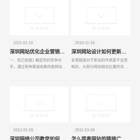
序设计中，为了加快
电话
微信号
2011-01-10
2010-11-16
深圳网站优化企业营销型网站
深圳网站设计如何更新公司网站（企业网站）内容
一、知己知彼1 确定你的竞争对
友情链接对于新站的作用是不言而
手，通过各种渠道收集同类网站的
喻的，大部分网站相当比重的流量
情报（每日流量，Alexa排名，网站
都来自于搜索引擎，所以提高网站
内容规模，在搜索引擎收录表现，
在搜索引擎的权重，让搜索引擎收
关键词排名等等）2 根据已有条件
录更多的网页并且提高这些网页的
（技术，资金，人员）
排名，是广大站长非常
2012-01-05
2011-03-28
深圳网络公司教您如何做好伪原创
怎么提高网站的链接广泛度