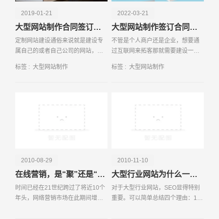
2019-01-21
2022-03-21
大型网站制作合同签订的注意事项
大型网站制作签订合同时这些事项要了解
定制网站建设通俗来说就是建设专
不管是个人商户还是企业，想要通
属自己的或者自己公司的网站，目
过互联网来拓客那就需要建设一个
前选择定制网站建设的一般是大企
合适的网站。那目前网站开发方式
标签 :
大型网站制作
标签 :
大型网站制作
业，因为大企业不缺钱，而更看重
有很多种，不同类型网站开发其开
请输入您的公司名称
名字
品牌，定制网站建设可以更好地展
发费用和开发时间不同，近段时间
现企业的文化，更有个
有不少人在问，建网站
2010-08-29
2010-11-10
在线营销，是“聚”还是“分”
大型行业网站为什么一定要SEO？
时间已经在21世纪跨过了将近10个
对于大型行业网站，SEO显得特别
年头，网络营销市场在此期间增长
重要。可以简单总结四个理由：1、
迅速，而受众资源的瓜分也不再是
SEO让行业网站的产品和服务更完
电话
微信号
简单地只受到某一个或几个大型网
善、提升客户满意度。行业网站的