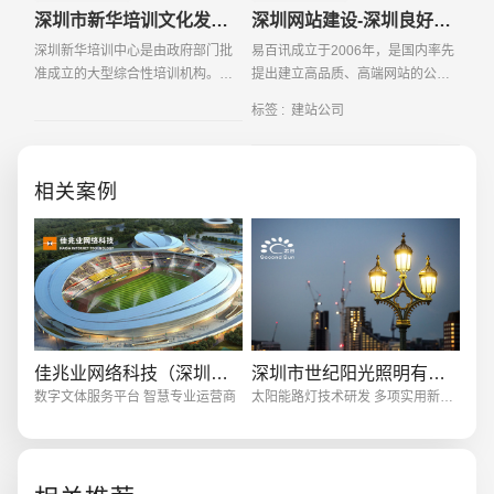
深圳市新华培训文化发展有限公司
深圳网站建设-深圳良好的建站公司如何建站
深圳新华培训中心是由政府部门批
易百讯成立于2006年，是国内率先
准成立的大型综合性培训机构。自
提出建立高品质、高端网站的公司
创办以来，恪守“以人为本、因材施
秉承“要做就做良好的”的客户服务精
标签 :
建站公司
教”的办学宗旨，始终坚持“服务第
神服务于知名上市公司及大型企业
一，质量第一”的办学理念；不断提
集团，为其提供高品质网站建设及
创意品牌型网站
·
标准企业官网建设
·
外贸网
高教
策划方案
相关案例
电商及系统平台开发
·
微信小程序开发
·
年度
佳兆业网络科技（深圳）有限公司
深圳市世纪阳光照明有限公司
数字文体服务平台 智慧专业运营商
太阳能路灯技术研发 多项实用新型专利